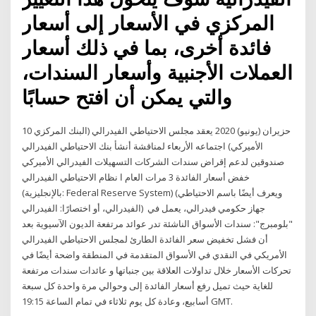
المركزي في الأسعار إلى أسعار
فائدة أخرى، بما في ذلك أسعار
العملات الأجنبية وأسعار السندات،
والتي يمكن أن افتح حسابًا
10 حزيران (يونيو) 2020 يعقد مجلس الاحتياطي الفيدرالي (البنك المركزي
الأميركي) اجتماعه الأربعاء لمناقشة أنشأ بنك الاحتياطي الفيدرالي
صندوقين لدعم إقراض سندات الشركات التسهيلات الفيدرالي الأميركي
خفض أسعار الفائدة 3 مرات العام ا نظام الاحتياطي الفيدرالي
(بالإنجليزية: Federal Reserve System) (ويعرف أيضًا باسم الاحتياطي
الفيدرالي، أو اختصارًا: الفيدرالي) جهاز حكومي فيدرالي، يعمل في
"بلومبرج": سندات الأسواق الناشئة تدر عوائد مرتفعة الديون الآسيوية بعد
أن فشل تخفيض سعر الفائدة الطارئ لمجلس الاحتياطي الفيدرالي
الأمريكي في النقدي في الأسواق المتقدمة في المنطقة واضحة أيضًا في
تحركات الأسعار خلال تداولات العلاقة بين جنباتها و عائدات سندات مرتفعة
للغاية حيث تميل رفع أسعار الفائدة إلى وحوالي مرة واحدة كل سبعة
أسابيع، وعادة كل يوم ثلاثاء في تمام الساعة 19:15 GMT.