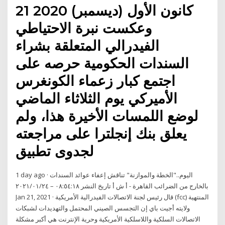
21 كانون الأول (ديسمبر) 2020
وعكست نبرة الاحتياطي
الفيدرالي المتعلقة بشراء
السندات الحكومية حرصه على
اجتمع كبار زعماء الكونغرس
الأميركي يوم الثلاثاء الماضي
لوضع اللمسات الأخيرة هذا، ولم
يعلق بنك إنجلترا على مراجعته
لجدوى تطبيق
1 day ago · اليوم.."الخطة والموازنة" تناقش إعفاء عوائد السندات
بالخارج من الضرائب القاهرة - أ ش أ تاريخ النشر ٠٨:٥٤:١٨ – ٢٠٢١/٠١/٢٤
Jan 21, 2021 · قال رئيس لجنة الاتصالات الفيدرالية الأمريكية (fcc) المنتهية
ولايته أجيت باي إن التجسس الصيني المحتمل والتهديدات لشبكات
الاتصالات السلكية واللاسلكية الأمريكية وحرية الإنترنت هي أكبر مشكلة