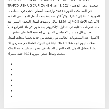
NBB NHOTEL POLTRY SALAM SEEF SICO-C SOLID TAKAFUL
TRAFCO UGH UGIC UPI ZAINBH Jan 13, 2021 · صعدت أسعار الذهب
في المعاملات الفورية 0.1%. وارتفعت أسعار الذهب في المعاملات
الفورية 0.1% إلى 1,857 دولاراً للأونصة. وتقدمت أسعار الذهب فى العقود
الأمريكية الآجلة 0.8% إلى 1,859 دولار. وشهدت أسعار المعدن الثمين بعد
ذلك تحركات متقلبة في التداول الإلكتروني بعد ظهر الأربعاء، لتتراجع قليلاً
بعد أن قال مجلس الاحتياطي الفيدرالي إنه سيحافظ على مشتريات
الأصول عند المستويات الحالية، ثم ارتفعت من جديد بعدما سجلت أسعار
العملات اليوم الجمعة 8-1-2021، ثباتا فى البنوك العاملة فى مصر، وذلك
نظرا تعطيل العمل بكافة البنوك العاملة فى مصر ، بمناسبة عيد الميلاد
المجيد، وسجل سعر اليورو، 19.21 جنيه للشراء.