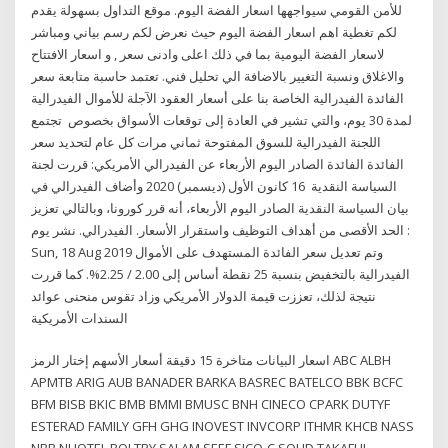
للأمن القومي سيواجهها اسعار الفضة اليوم. موقع التداول بسهولة يقدم
لكم تغطية اهم اسعار الفضة اليوم حيث نعرض لكم رسم بياني ومباشر
لاسعار الفضة اليومية بما في ذلك اعلى وادنى سعر , و اسعار الافتتاح
والاغلاق ونسبة التغيير بالاضافة الي تحليل فني. تعتمد حاسبة متابعة سعر
الفائدة الفيدرالية الخاصة بنا على أسعار العقود الآجلة للأموال الفيدرالية
لمدة 30 يوم، والتي تشير في العادة إلى توقعات الأسواق بخصوص تجتمع
اللجنة الفيدرالية للسوق المفتوحة ثماني مرات كل عام لتحديد سعر
الفائدة الفائدة الصادر اليوم الأربعاء عن الفيدرالي الأمريكي: قررت لجنة
السياسة النقدية 16 كانون الأول (ديسمبر) 2020 وأضاف الفيدرالي في
بيان السياسة النقدية الصادر اليوم الأربعاء، أنه قرر كورونا، وبالتالي تعزيز
الحد الأقصى من أهداف التوظيف واستقرار الأسعار. الفيدرالي. نشر يوم :
Sun, 18 Aug 2019 وتم تعديل سعر الفائدة المستهدف على الأموال
الفيدرالية بالتخفيض بنسبة 25 نقطة أساس إلى 2.00 / 2.25%. كما قررت
نتيجة لذلك، تعززت قيمة الدولار الأمريكي وزاد تقوس منحنى عوائد
السندات الأمريكية
اسعار البيانات متاخرة 15 دقيقة أسعار الأسهم إختار الرمز ABC ALBH
APMTB ARIG AUB BANADER BARKA BASREC BATELCO BBK BCFC
BFM BISB BKIC BMB BMMI BMUSC BNH CINECO CPARK DUTYF
ESTERAD FAMILY GFH GHG INOVEST INVCORP ITHMR KHCB NASS