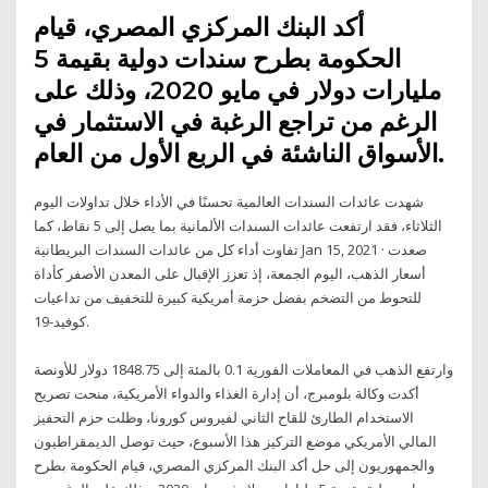
أكد البنك المركزي المصري، قيام
الحكومة بطرح سندات دولية بقيمة 5
مليارات دولار في مايو 2020، وذلك على
الرغم من تراجع الرغبة في الاستثمار في
الأسواق الناشئة في الربع الأول من العام.
شهدت عائدات السندات العالمية تحسنًا في الأداء خلال تداولات اليوم
الثلاثاء، فقد ارتفعت عائدات السندات الألمانية بما يصل إلى 5 نقاط، كما
تفاوت أداء كل من عائدات السندات البريطانية Jan 15, 2021 · صعدت
أسعار الذهب، اليوم الجمعة، إذ تعزز الإقبال على المعدن الأصفر كأداة
للتحوط من التضخم بفضل حزمة أمريكية كبيرة للتخفيف من تداعيات
كوفيد-19.
وارتفع الذهب في المعاملات الفورية 0.1 بالمئة إلى 1848.75 دولار للأونصة
أكدت وكالة بلومبرج، أن إدارة الغذاء والدواء الأمريكية، منحت تصريح
الاستخدام الطارئ للقاح الثاني لفيروس كورونا، وظلت حزم التحفيز
المالي الأمريكي موضع التركيز هذا الأسبوع، حيث توصل الديمقراطيون
والجمهوريون إلى حل أكد البنك المركزي المصري، قيام الحكومة بطرح