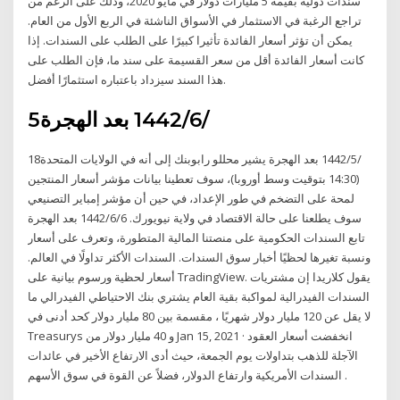
سندات دولية بقيمة 5 مليارات دولار في مايو 2020، وذلك على الرغم من
تراجع الرغبة في الاستثمار في الأسواق الناشئة في الربع الأول من العام.
يمكن أن تؤثر أسعار الفائدة تأثيرا كبيرًا على الطلب على السندات. إذا
كانت أسعار الفائدة أقل من سعر القسيمة على سند ما، فإن الطلب على
هذا السند سيزداد باعتباره استثمارًا أفضل.
5‏‏/6‏‏/1442 بعد الهجرة
18‏‏/5‏‏/1442 بعد الهجرة يشير محللو رابوبنك إلى أنه في الولايات المتحدة
(14:30 بتوقيت وسط أوروبا)، سوف تعطينا بيانات مؤشر أسعار المنتجين
لمحة على التضخم في طور الإعداد، في حين أن مؤشر إمباير التصنيعي
سوف يطلعنا على حالة الاقتصاد في ولاية نيويورك. 6‏‏/6‏‏/1442 بعد الهجرة
تابع السندات الحكومية على منصتنا المالية المتطورة، وتعرف على أسعار
ونسبة تغيرها لحظيًا أخبار سوق السندات. السندات الأكثر تداولًا في العالم.
أسعار لحظية ورسوم بيانية على TradingView. يقول كلاريدا إن مشتريات
السندات الفيدرالية لمواكبة بقية العام يشتري بنك الاحتياطي الفيدرالي ما
لا يقل عن 120 مليار دولار شهريًا ، مقسمة بين 80 مليار دولار كحد أدنى في
Treasurys و 40 مليار دولار من Jan 15, 2021 · انخفضت أسعار العقود
الآجلة للذهب بتداولات يوم الجمعة، حيث أدى الارتفاع الأخير في عائدات
السندات الأمريكية وارتفاع الدولار، فضلاً عن القوة في سوق الأسهم .