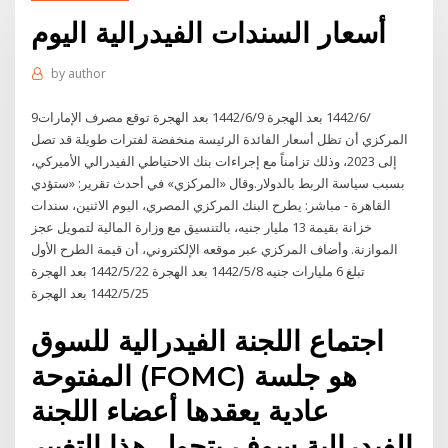
أسعار السندات الفيدرالية اليوم
by
author
9‏‏/6‏‏/1442 بعد الهجرة 9‏‏/6‏‏/1442 بعد الهجرة توقع مصرف الإمارات
المركزي أن تظل أسعار الفائدة الرئيسة منخفضة لفترات طويلة قد تصل
إلى 2023، وذلك تزامناً مع إجراءات بنك الاحتياطي الفيدرالي الأميركي،
بسبب سياسة الربط بالدولار.وقال «المركزي» في أحدث تقرير: «ستؤدي
القاهرة - مباشر: يطرح البنك المركزي المصري، اليوم الاثنين، سندات
خزانة بقيمة 13 مليار جنيه، بالتنسيق مع وزارة المالية لتمويل عجز
الموازنة. وأضاف المركزي عبر موقعه الإلكتروني، أن قيمة الطرح الأول
تبلغ 6 مليارات جنيه 8‏‏/5‏‏/1442 بعد الهجرة 22‏‏/5‏‏/1442 بعد الهجرة
25‏‏/5‏‏/1442 بعد الهجرة
اجتماع اللجنة الفيدرالية للسوق
المفتوحة (FOMC) هو جلسة
عادية يعقدها أعضاء اللجنة
الفيدرالية سوف يتحول هذا التغيير