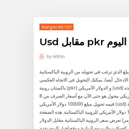
Mangieri68769
Usd مقابل pkr اليوم
by
Admin
ي ترغب في تحويله من الروبية الباكستانية (PKR) الى الدولار الأمريكي (USD)، التحويل يتم
باكستان روبية (pkr) و الدولار الأمريكي (usd) سعر صرف العملة التحويل حاسبة أضف تعليقك على هذه
الصفحة هذا باكستان روبية و الدولار الأمريكي محول هو حتى الآن مع أسعار الصرف من 8 ، %M ، 2021. كم
قيمه تحويل مبلغ 100000 دولار الأمريكي (usd) للروبية الباكستانية (pkr) اليوم بتاريخ الاثنين 21 سبتمبر
2020 ؟ والأسعار التاريخية منذ عام 2001 لمبلغ 100000 دولار الأمريكي للروبية الباكستانية. هذه الصفحة
تعرض سعر الروبية الباكستانية مقابل الدولار (الرمز pkr/usd) بما في ذلك سعر الصرف, اعلى وادنى سعر,
ل العملات والرسوم البيانية موقع اخبار اليوم يقدم