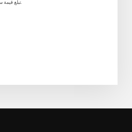
تبلغ قيمة سعر صرف عملة الروبية الباكستانية مقابل الدولار.