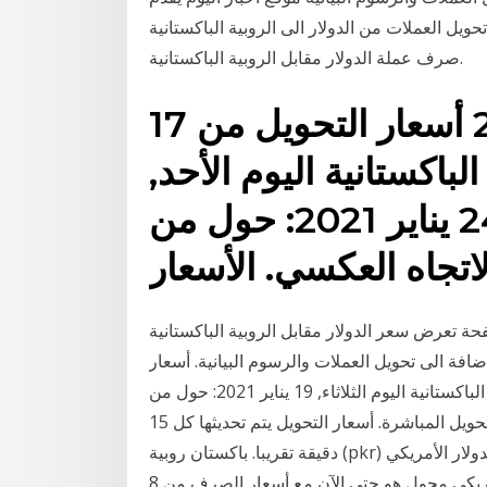
يل العملات من الدولار الى الروبية الباكستانية (usd/pkr) ليمكنكم من معرفة كم تبلغ قيمة سعر
صرف عملة الدولار مقابل الروبية الباكستانية.
17 كانون الثاني (يناير) 2021 أسعار التحويل من
الباكستانية اليوم الأحد,
24 يناير 2021: حول من USD الى PKR و كذلك
 سعر الدولار مقابل الروبية الباكستانية (الرمز usd/pkr) بما في ذلك سعر الصرف, اعلى
اضافة الى تحويل العملات والرسوم البيانية. أسعار
التحويل من الدولار الأمريكي الى الروبية الباكستانية اليوم الثلاثاء, 19 يناير 2021: حول من usd الى pkr و
كذلك حول بالاتجاه العكسي. الأسعار تعتمد على أسعار التحويل المباشرة. أسعار التحويل يتم تحديثها كل 15
دقيقة تقريبا. باكستان روبية (pkr) و الدولار الأمريكي (usd) سعر صرف العملة التحويل حاسبة أضف تعليقك
على هذه الصفحة هذا باكستان روبية و الدولار الأمريكي محول هو حتى الآن مع أسعار الصرف من 8 ، %M ،