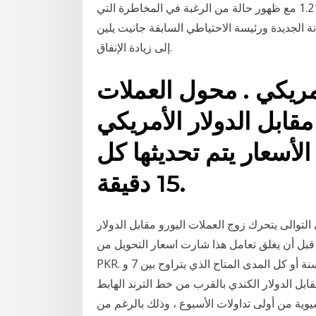
ارتفع زوج اليورو مقابل الدولار الأمريكي إلى مستويات 1.214 مع ظهور حالة من الرغبة في المخاطرة التي
 الجديدة ورئيسة الاحتياطي السابقة جانيت يلين
إلى زيادة الإنفاق.
أمريكي . محول العملات
مقابل الدولار الأمريكي (usd ): التحويل بين الدولار
الأسعار يتم تحديثها كل
15 دقيقة.
حرك زوج العملات اليورو مقابل الدولار eur/usd فى نطاق تصحيح صعودى
ندفع على أثره الى مستوى المقاومة 1.2190 قبل أن يغلق تعامل هذا شارت اسعار التحويل من EGP الى
PKR. اختر المدى الزمني من شهر واحد، ثلاثة أشهر، ستة أشهر سنة أو كل المدى المتاح الذي يتراوح بين 7 و
قابل الدولار الكندي بالقرب من خط الترند الهابط
يوية من أولى تداولات الأسبوع ، وذلك بالرغم من