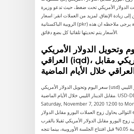
أبقت الدولار الأمريكي تحت ضغط، حيث تدعو وزيرة
إلى زيادة الإنفاق. لمزيد من العملات انقر: اسعار
الروبية الباكستانية (pkr) مقابل العملات الأخرى أو قم بزيارة محول العملات العالمية يرجى ملاحظه ان هذه
الأسعار يتم تحديثها تلقائيا كل بضع دقائق.
حويل الدولار الأمريكي (usd) مقابل الدينار
العراقي (iqd)، وجدول سعر صرف الدولار الأمريكي مقابل
سعر اليوم وتحويل الدولار الأمريكي (usd) مقابل الدينار الليبي (lyd)، وجدول سعر صرف الدولار الأمريكي
مقابل الدينار الليبي خلال الأيام الماضية. USD-DD to PKR exchange rate historical data from
Saturday, November 7, 2020 12:0 لليوم الثانى على
التوالى يحاول زوج العملات اليورو مقابل الدولار eur/usd التصحيح لاعلى بمكاسب وصلت الى مستوى
حلي يظل زوج اليورو مقابل الدولار الأمريكي ثقيلا بالقرب
من أدنى مستوى له منذ ستة أسابيع، ليبقي منخفض بنسبة 0.05% قبل افتتاح الجلسة الأوروبية، بينما تتجه