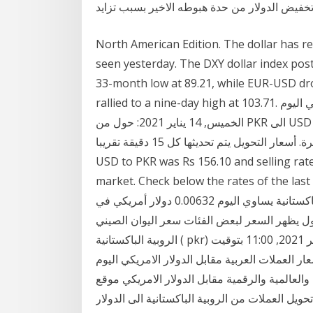
خفيض الدولار من حدة هبوطه الاخير بسبب تزايد
North American Edition. The dollar has r
seen yesterday. The DXY dollar index post
33-month low at 89.21, while EUR-USD dr
rallied to a nine-day high at 103.71. أسعار التحويل من الروبية الباكستانية الى الدولار الأمريكي اليوم
الخميس, 14 يناير 2021: حول من PKR الى USD و كذلك حول بالاتجاه العكسي. الأسعار تعتمد على أسعار
التحويل المباشرة. أسعار التحويل يتم تحديثها كل 15 دقيقة تقريبا. Oct 15, 2019 · The buying rate of 1
USD to PKR was Rs 156.10 and selling rate
market. Check below the rates of the  سعر صرف
الروبية الباكستانية مقابل الدولار الأمريكي ان كل 1 روبية باكستانية يساوي اليوم 0.00632 دولار أمريكي في
هر السعر لبعض الفئات سعر اليوان الصيني ( cny) مقابل
الروبية الباكستانية ( pkr) اليوم 1 يوان صيني = 24.8636 روبية باكستانية الأحد, 17 يناير 2021, 11:00 بتوقيت
08:0 بتوقيت اسلام أباد أسعار العملات العربية مقابل الدولار الامريكي اليوم
عالمية والرقمية مقابل الدولار الامريكي موقع
عملات من الروبية الباكستانية الى الدولار (pkr/usd) ليمكنكم من معرفة كم