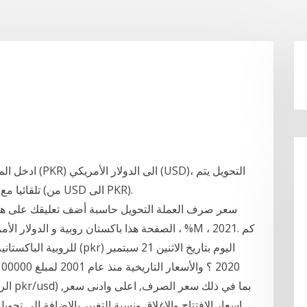
ادخل المبلغ الذ
تلقائيا مع الادخال. أيضا، يمكنك التحويل في الاتجاه العكسي (من USD الى PKR).
اسعار الافتتاح والاغلاق ونسبة التغيير بالاضافة الى تحوي