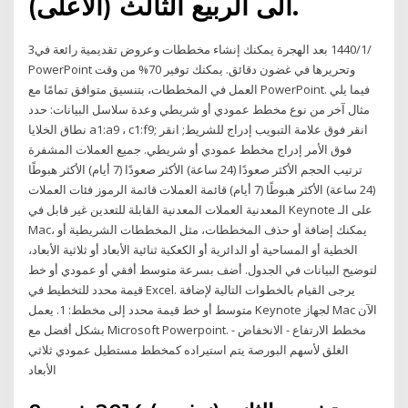
الى الربيع الثالث (الأعلى).
3‏‏/1‏‏/1440 بعد الهجرة يمكنك إنشاء مخططات وعروض تقديمية رائعة في
PowerPoint وتحريرها في غضون دقائق. يمكنك توفير 70% من وقت
العمل في المخططات، بتنسيق متوافق تمامًا مع PowerPoint. فيما يلي
مثال آخر من نوع مخطط عمودي أو شريطي وعدة سلاسل البيانات: حدد
نطاق الخلايا a1:a9 ، c1:f9; انقر فوق علامة التبويب إدراج للشريط; انقر
فوق الأمر إدراج مخطط عمودي أو شريطي. جميع العملات المشفرة
ترتيب الحجم الأكثر صعودًا (24 ساعة) الأكثر صعودًا (7 أيام) الأكثر هبوطًا
(24 ساعة) الأكثر هبوطًا (7 أيام) قائمة العملات قائمة الرموز فئات العملات
المعدنية العملات المعدنية القابلة للتعدين غير قابل في Keynote على الـ
Mac، يمكنك إضافة أو حذف المخططات، مثل المخططات الشريطية أو
الخطية أو المساحية أو الدائرية أو الكعكية ثنائية الأبعاد أو ثلاثية الأبعاد،
لتوضيح البيانات في الجدول. أضف بسرعة متوسط أفقي أو عمودي أو خط
قيمة محدد للتخطيط في Excel. يرجى القيام بالخطوات التالية لإضافة
متوسط أو خط قيمة محدد إلى مخطط: 1. يعمل Keynote لجهاز Mac الآن
بشكل أفضل مع Microsoft Powerpoint. مخطط الارتفاع - الانخفاض -
الغلق لأسهم البورصة يتم استيراده كمخطط مستطيل عمودي ثلاثي
الأبعاد