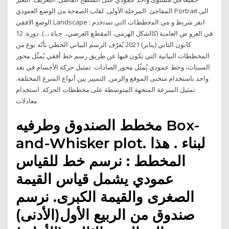
المفاجئ ﺍﻟﻤﺮﺣﻠﺔ ﺍﻷﻭﻟﻰ. ﻟﻘﻟب اﻟﺻﻔﺣﺔ ﻣن اﻟوﺿﻊ اﻟﻌﻣودي Portrait اﻟﯽ
اﻟوﺿﻊ اﻻﻓﻘﻲ Landscape : اﻧﻘر ﺷرﯾط و هﻲ اﻟﻣﺧططﺎت اﻟﺗﻲ ﺗﺳﺗﺧدم
ﻓﻲ اﻟﻌرو ض اﻟﻌﻟﻣﯾﺔ (ﮐﺎﻟﺷﮐل اﻟﮭرﻣﻲ، اﻟﻣﻘطﻊ اﻟﻌرﺿﻲ،. ﺣﯾﺎة ،..). دورة. 12
كانون الثاني (يناير) 2021 يُعرّف الرسم البياني الخطي بأنّه نوع من
المخططات البيانية التي تكون فيها عن طريق رسم خط أفقي يُمثّل محور
السينات، وخط عمودي يُمثّل محور الصادات تمثيل حركة الأجسام في بعد
واحد باستخدام منحنى الموقع والزمن. التمييز بين أنواع السرع المختلفة.
تمثيل السرعة المتجهة المتوسطة على مخططات الحركة. استخدام
معادلات
مخطط الصندوق وطرفيه Box-
and-Whisker plot. لبناء . هذا
المخطط : نرسم خط للقياس
عمودي يشمل قياس القيمة
الصغرى والقيمة الكبرى. نرسم
صندوق من الربيع الأول(الأدنى)