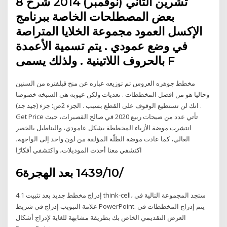
8 تشرين الثاني (نوفمبر) 2014 شرح
بعض المصطلحات الخاصة ببرنامج
الإكسل العمود مجموعة الخلايا المتراصة
في وضع عمودي . يتم تسمية الأعمدة
بالحروف اللاتينية . ولذلك يسمى F
مخطط جوهره العروس تم توزيعه عباره عن منح قبلفتره من السنين
وحاليا هو من افضل المخططات . تعديات ولكن عيوبه هي السبخه خصوصا
انك لن تستطيع الوقوف على القطع بسبب . الجزء 2ص: جزء (جيد جد) .
Get Price تأتي عدد من صيحات ربيع 2020 في صالح القصيرات، حيث
انتشرت موضة الأزياء المخططة بشكل عامودي، والبناطيل بالخصر
العالي، كما عادت موضة الطلّة المؤلفة من لون واحد إلى الواجهة،
اكتشفي معنا أحدث الموديلات، واكتشفي أفكارًا
6‏‏/10‏‏/1439 بعد الهجرة
4.1 إدراج مخطط جديد بعد تثبيت think-cell، ستجد المجموعة التالية في
علامة التبويب إدراج في شريط PowerPoint. يتم إدراج المخططات في
العرض التقديمي الخاص بك بطريقة مشابهة للغاية لإدراج أشكال