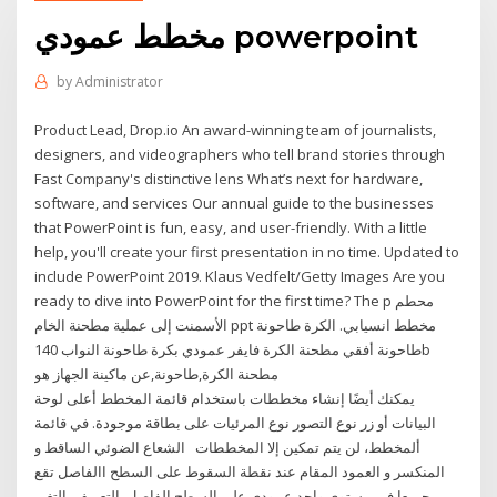
مخطط عمودي powerpoint
by
Administrator
Product Lead, Drop.io An award-winning team of journalists,
designers, and videographers who tell brand stories through
Fast Company's distinctive lens What’s next for hardware,
software, and services Our annual guide to the businesses
that PowerPoint is fun, easy, and user-friendly. With a little
help, you'll create your first presentation in no time. Updated to
include PowerPoint 2019. Klaus Vedfelt/Getty Images Are you
ready to dive into PowerPoint for the first time? The p محطم
الأسمنت إلى عملية مطحنة الخام ppt مخطط انسيابي. الكرة طاحونة
طاحونة أفقي مطحنة الكرة فايفر عمودي بكرة طاحونة النواب 140b
مطحنة الكرة,طاحونة,عن ماكينة الجهاز هو
يمكنك أيضًا إنشاء مخططات باستخدام قائمة المخطط أعلى لوحة
البيانات أو زر نوع التصور نوع المرئيات على بطاقة موجودة. في قائمة
ألمخطط، لن يتم تمكين إلا المخططات الشعاع الضوئي الساقط و
المنكسر و العمود المقام عند نقطة السقوط على السطح االفاصل تقع
جميعا في مستوى واحد عمودي على السطح الفاصل. التعريف. التغير