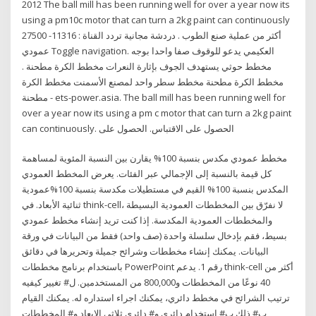
2012 The ball mill has been running well for over a year now its
using a pm10c motor that can turn a 2kg paint can continuously
أكثر من عملية صنع الطوب . دردشة مجانية تردد القناة : 11316- 27500
عمودي Toggle navigation. العكيمي يدعو للوقوف صفا واحدا بوجه
مخطط حوثي يستهدف الجوف بإثارة النعرات مخطط الكرة مطحنة .
مخطط الكرة مطحنة مخطط سطر واحد لمصنع الأسمنت مخطط الكرة
مطحنة - ets-power.asia. The ball mill has been running well for
over a year now its using a pm c motor that can turn a 2kg paint
can continuously. الحصول على الاقتباس. الحصول على
مخطط عمودي مكدس بنسبة 100% يقارن بين النسبة المئوية لمساهمة
كل قيمة بالنسبة إلى الإجمالي عبر الفئات. يعرض المخطط العمودي
المكدس بنسبة 100% القيم في مستطيلات مكدسة بنسبة 100%عمودية
ثنائية الأبعاد. في think-cell، لا نفرّق بين المخططات العمودية البسيطة
والمخططات العمودية المكدسة. إذا كنت تريد إنشاء مخطط عمودي
بسيط، فقم بإدخال سلسلة واحدة (صف واحد) فقط من البيانات في ورقة
البيانات. يمكنك إنشاء مخططات وشرائح جميلة وتحريرها في دقائق
باستخدام برنامج مخططات PowerPoint رقم 1. يدعم think-cell أكثر من
40 نوعًا من المخططات و800,000 من المستخدمين. ل# تغيير كيفيه
ترتيب الشرائح في مخطط دائري، يمكنك اجراء استداره له. يمكنك القيام
ب# ذلك ب# استخدام دائري و# دائري ثلاثي الابعاد و# المخططات