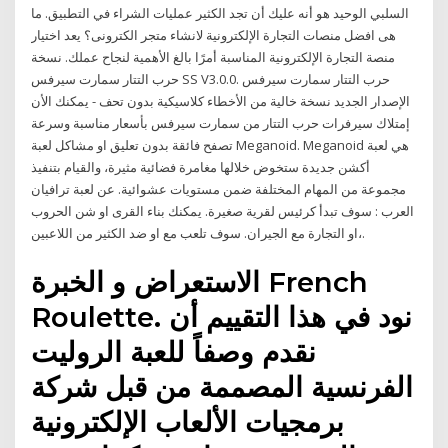
السلبي الوحيد هو أنه عليك أن تجد الكثير عمليات الشراء في التطبيق. ما
هى افضل منصات التجارة الإلكترونية لانشاء متجر الكترونى؟ يعد اختيار
منصة التجارة الإلكترونية المناسبة أمرًا بالغ الأهمية لنجاح عملك. نسخة
حرب التتار سمارت سيرفس SS V3.0.0. حرب التتار سمارت سيرفس
الإصدار الجديد نسخة خالية من الأخطاء كلاسيكية بدون تحف - يمكنك الأن
إمتلاك سيرفرات حرب التتار من سمارت سيرفس بأسعار مناسبة وسرعة
تصفح فائقة بدون تعليق او مشاكل لعبة Meganoid. Meganoid هي لعبة
أكشن جديدة ستخوض خلالها مغامرة فضائية مثيرة، والقيام بتنفيذ
مجموعة من المهام المختلفة ضمن مستويات عشوائية. عن لعبة ترافيان
العرب : سوف تبدأ كرئيس لقرية صغيرة. يمكنك بناء القرى او شن الحروب
،او التجارة مع الجيران. سوف تلعب مع او ضد الكثير من اللاعبين.
الاستعراض و الخبرة French
Roulette. نود في هذا التقييم أن
نقدم وصفاً للعبة الروليت
الفرنسية المصممة من قبل شركة
برمجيات الألعاب الإلكترونية