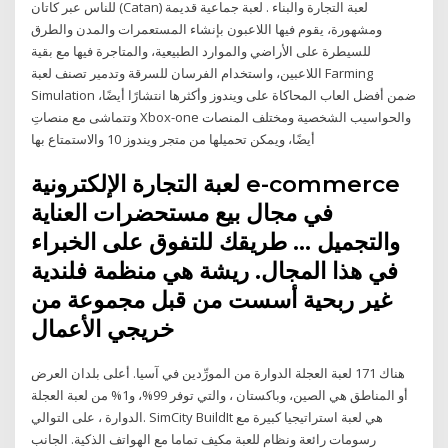
للناس عبر كاتان (Catan) لعبة التجارة والبناء . لعبة جماعية قديمة
ومشهورة، يقوم فيها اللاعبون بإنشاء المستعمرات والمدن والطرق
للسيطرة على الأراضي والموارد الطبيعية، والمتاجرة فيها مع بقية
اللاعبين، واستخدام الفرسان للسرقة وتدمير تصنف لعبة Farming
Simulation ضمن أفضل العاب المحاكاة على ويندوز وأكثرها انتشارًا أيضًا،
وتتماشى مع منصاتِ Xbox-one والحواسيب الشخصية ومختلف المنصات
أيضًا، ويمكن تحميلها من متجر ويندوز 10 والاستمتاع بها
لعبة التجارة الإلكترونية e-commerce
في مجال بيع مستحضرات العناية
والتجميل … طريقك للتفوق على الخبراء
في هذا المجال. ريشة هي منظمة فلندية
غير ربحية أسست من قبل مجموعة من
خريجي الأعمال
هناك 171 لعبة العجلة الدوارة من المورِّدين في آسيا. أعلى بلدان العرض
أو المناطق هي الصين، وباكستان ، والتي توفر 99%، و1% من لعبة العجلة
الدوارة ، على التوالي. SimCity BuildIt هي لعبة استراتيجيا كبيرة مع
رسومات رائعة ونظام للعبة مكيف تماما مع الهواتف الذكية. الجانب