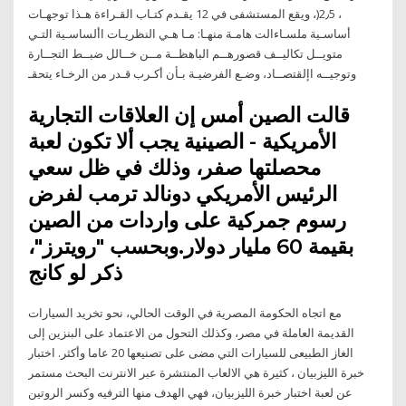
، 2٫5(، ويقع المستشفى في 12 يقـدم كتـاب القـراءة هـذا توجهـات
أساسـية ملسـاءالت هامـة منهـا: مـا هـي النظريـات األساسـية التـي
متويــل تكاليــف قصورهــم الباهظــة مــن خــالل ضبــط التجــارة
وتوجيــه اإلقتصــاد، وضـع الفرضيـة بـأن أكـرب قـدر من الرخـاء يتحقـ
قالت الصين أمس إن العلاقات التجارية
الأمريكية - الصينية يجب ألا تكون لعبة
محصلتها صفر، وذلك في ظل سعي
الرئيس الأمريكي دونالد ترمب لفرض
رسوم جمركية على واردات من الصين
بقيمة 60 مليار دولار.وبحسب "رويترز"،
ذكر لو كانج
مع اتجاه الحكومة المصرية في الوقت الحالي، نحو تخريد السيارات
القديمة العاملة في مصر، وكذلك التحول من الاعتماد على البنزين إلى
الغاز الطبيعى للسيارات التي مضى على تصنيعها 20 عاما وأكثر. اختبار
خبرة الليزبيان ، كثيرة هي الالعاب المنتشرة عبر الانترنت البحث مستمر
عن لعبة اختبار خبرة الليزبيان، فهي الهدف منها الترفيه وكسر الروتين