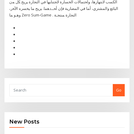
ﺍﻟﻜﺴﺏ ﻻﻨﺘﻬﺎﺯﻫﺎ، ﻭﺍﺤﺘﻤﺎﻻﺕ ﺍﻟﺨﺴﺎﺭﺓ ﻻﺠﺘﻨﺎﺒﻬﺎ ﻓﻲ ﺍﻟﺘﺠﺎﺭﺓ ﻴﺭﺒﺢ ﻜل ﻤﻥ
ﺍﻟﺒﺎﺌﻊ ﻭﺍﻟﻤﺸﺘﺭﻱ، ﺃﻤﺎ ﻓﻲ ﺍﻟﻤﻀﺎﺭﺒﺔ ﻓﺈﻥ ﺃﺤــﺩﻫﻤﺎ. ﻴﺭﺒﺢ ﻤﺎ ﻴﺨﺴﺭﻩ ﺍﻵﺨﺭ،
ﻭﻫـﻭ ﻤﺎ Zero Sum-Game . ﺍﻟﺘﺠﺎﺭﺓ ﻤﻨﺘﺠـﺔ
Go
New Posts