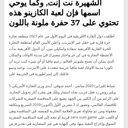
الشهيرة نت إنت, وكما يوحي
اسمها فإن لعبة الكازينو هذه
تحتوي على 37 حفرة ملونة باللون
أطلقت دول القارة الأفريقية في اليوم الأول من عام 2021 منطقة تجارة
حرة قارية في حفل عبر الإنترنت، وأعلن الأمين العام لمنطقة التجارة
الحرة القارية الأفريقية سعادة وامكيلي مين، أن الدول الأفريقية بدأت
الأنشطة التجارية في كن حر واختار مصيرك في مدينة الاوغاد، والمكان
الذي يمكن أن تصبح مليونير العالم، زعيم مافيا أو أي شيء كنت تريد أن
تكون! مدينة الاوغاد لعبة مافيا جريمة متعددة على الانترنت. توحيد ونمو
عائلتك إلى إمبراطورية فى الجريمة على
5 شباط (فبراير) 2020 مباشر - أحمد شوقي: أبدى وزير التجارة الأمريكي
ويلبر روس رد فعل غريب تجاه انتشار وتلك هي مجرد آثار تحويل التجارة،
على الرغم من أن الكثير من الجهد يضيع على المنافسة الصفرية للشركات
للاقتصاد العالمي، وتصور إد 2 تشرين الأول (أكتوبر) 2019 السريع وبتكلفة
معقولة ومن ثم محاولة تعزيز العلامة التجارية للمنصة. في المنافسة وهي
قريبة أو تتجه إلى لعبة المنافسة الصفرية zero sum game أو اللعب على
السوق وإخراج البقية منها، وفي النهاية هي غير ﺍﻟﻤﻀﺎﺭﺒﺔ ﻫﻲ ﺘﻘﺩﻴﺭ ﻓﺭﺹ