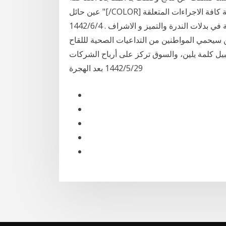
عين حائل "[/COLOR] ذكرت مصادر مطلعة ان وزارة المالية اقرت بصورة نهائية كافة الاجراءات المتعلقة
بصرف البدلات الجديدة للكوادر الصحية السعودية المتمثلة في بدلات الندرة والتميز و الاشراف . 4‏‏/6‏‏/1442
ة الأسواق المالية تسجيل. 23:30 04-01-2021 فمن سيحمي المواطنين من التداعيات الصحية لللقاح
بيل كلمة يلين، والسوق تركز على أرباح الشركات
29‏‏/5‏‏/1442 بعد الهجرة