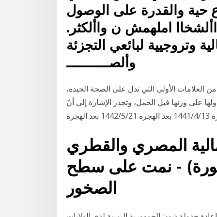
 حية والقدرة على الوصول
 األشخاا املهمش ن واألكثر.
ية وتروجيية لبائعي التجزئة
وألصـــــــــــ
حمل من العلامات الأولى التي تدل على الصحة الجيدة،
ها على وزنها قبل الحمل، وتجدر الإشارة إلى أنّ
المالية المصري والقطري
(صورة) - نمت على سطح
الصخور
إعادة جدولة ديون الجمهورية اليمنية لدى الولايات