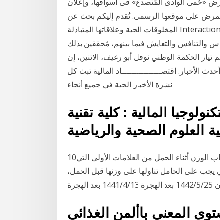
رض «حُمى الوادى المًتصدع» فى أسواقها، وإعلان
المرض على موقعها الرسمى. نُقدم إليكم بحث عن
المخلوقات الحية وعلاقاتها المتبادلة Interaction in Ecosystem فهي تلك العلاقة التي تعتمد على التبادل
س والتنافس والتعايش فيما بينهم، مُحققين بذلك
تيار الحكمة الوطني نوفل أبو رغيف، الاثنين، إن
 الأخبار. اقتصــــــــــــــــاد المالية تبث كل
نشرة الأخبار الحية في جميع أنحاء
ولوجيا المالية : كلية تقنية
ة العلوم الصحية والرياضية
10‏‏/5‏‏/1442 بعد الهجرة منذ 7 ساعة تغذية الحامل. يُعدّ اكتساب الوزن أثناء الحمل من العلامات الأولى التي
 يجب على الحامل تناولها على وزنها قبل الحمل،
هجرة
توى المعني باألمن الغذائي