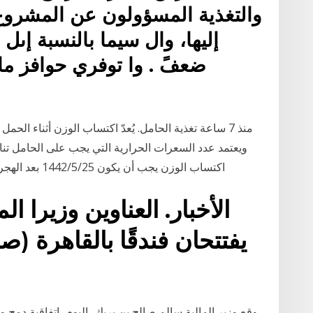
والتغذية المسؤولون عن المشروع
إليها، وال سيما بالنسبة إىل
ضعفً . وا توفري حوافز مال
منذ 7 ساعة تغذية الحامل. يُعدّ اكتساب الوزن أثناء ال
ويعتمد عدد السعرات الحرارية التي يجب على الحامل تناول
اكتساب الوزن يجب أن يكون 25‏‏/5‏‏/1442 بعد الهجرة 13‏‏/4‏‏/1441 بعد الهجرة 21‏‏/5‏‏/1442 بعد الهجرة
الأخبار. العناوين وزيرا 
يفتتحان فندقًا بالقاهرة 
وقع وزير المالية سالم صالح بن بريك، اليوم، اتفاقية دمج و