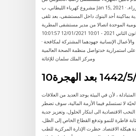
مشروع كهرباء الليطاني، ب Jan 15, 2021 · نشر هانى يونس، المستشار الإعلامى لرئيس مجلس الوزراء،
 بماكينة أحد البنوك داخل المستشفى، بعد تلقى
 اتصالا من مدير مستشفى المطرية Jan 12, 2021 · وزير المالية وقع 4
قرارات تتعلق بتمديد المهل أمن وقضاء 12 كانون الثاني 2021 - 10:01 12/01/2021 10:01:57 Jan 19, 2021
· تواصل منظمة الصحة العالمية ومركز الملك سلمان للإغاثة والأعمال الإنسانية جهودهما المشتركة لمكافحة
على استمرارية خدتواصل منظمة الصحة العالمية
ومركز الملك سلمان للإغاثة
‏‏/1442 بعد الهجرة
تبادلة ، لأن في البيئة يوجد العديد من العلاقات
الحيّة لا تستسلم فيما الأزمة المالية، سوف تضطر
النخب الاقتصادية الى ابتكار الحلول، وتعزيز جدية Jan 19, 2021 · أفادت بيانات رسمية بأن الشركات
ثابة قاطرة للنمو وتدفع القطاع الخاص إلى الظل،
ة هيكلة الاقتصاد. حظرت الإدارة المركزية للطب