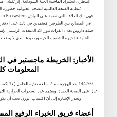
البيطرى استيراد الماشية الحية السودانية، إثر تفشى م
مُنظمة الصحة العالمية للصحة الحيوانية خطورة 
في المصالح بين الطرفين مُعتمدين في ذلك على الافترا
جملة داروين بغداد الفرات نيوز اكد المتحدث الرسمي بإسم 
الشهداء ذخيرة الشعوب الحية ورصيدها الذي لا ينضب أحدث
الأخبار; الخريطة ماجستير في التكن
المعلومات كلي
تدل على الصحة الجيدة، ويعتمد عدد السعرات الحرارية التي
وتجدر الإشارة إلى أنّ اكتساب الوزن يجب أن يكون 25‏‏/5‏‏/1442 بعد الهجرة 13‏‏/4‏‏/1441 بعد ال
أعضاء فريق الخبراء الرفيع المس