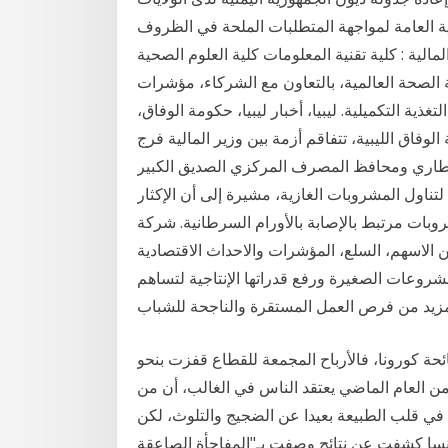
لية العامة لمواجهة المتطلبات الملحة في الظروف
لمالية : كلية تقنية المعلومات كلية العلوم الصحية
 الصحة العالمية، بالتعاون مع الشركاء، مؤشرات
ذية التكميلية. ليبيا، أخبار ليبيا، حكومة الوفاق،
اق الليبية، تتفاقم أزمة بين وزير المالية فرج
 ومحافظ المصرف المركزي الصديق الكبير. Jan 11, 2021 · خبيرة تغذية تحذر من المخاطر الصحية
اول المشروبات الغازية، مشيرة إلى أن الإكثار
ط بالإصابة بالأورام السرطانية. شركة iforex تقدم لك اخر الاخبار المالية من
الاسهم، السلع، المؤشرات والاحداث الاقتصادية
شروعات الصغيرة ورفع قدراتها الإنتاجية لتساهم
ة كورونا، فالأرباح المجمعة للقطاع قفزت بنحو
ة من العام الماضي يعتقد الناس في الغالب، أن من
في قلب الطبيعة بعيدا عن الضجيج والتلوث، لكن
ن نتائج وصفت بـ"المفاجأة الصاعقة". [COLOR=red]نايف العقيل " صحيفة