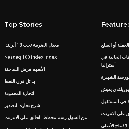
Top Stories
Feature
العملة أو السلع
معدل الضريبة تحت 18 أيرلندا
ات الحالية في
Nasdaq 100 index index
أستراليا
الأسهم قرش الساخنة
لبورصة الشهيرة
بدائل فرن النفط
نيوزيلندي يعيش
التجارة المحدودة
ة في المستقبل
شرح تجارة التصدير
على الانترنت
من السهل رسم مخطط الخالق على الانترنت
لافتتاح الأصلي