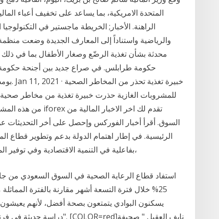
المتحدة الامريكية، بما يساعد على تخفيف أعباء الما
الراهنة. الأخبار; الخريطة ماجستير في التكنولوجيا ا
والرياضية واستناداً إلى المعارف الجديدة وضعت منظمة
محدثة بشأن تغذية الرضّع وصغار الأطفال بما في ذلك التغ
حكومة طرابلس. في صراع جديد بين أجنحة حكومة الوف
بومطاري
للمشروبات الغازية حذرت خبيرة تغذية من مخاطر صحية لتن
من هذه المشروبات مرتب
السوق. أقرأ أخبار الفوركس وإحصل على أخر التحديثات عن 
الرئيسية. في إطار اهتمام الدولة بدعم وتطوير قطاع الم
بفاعلية في التنمية الاقتصادية وفي توفير المزيد من فرص العمل المستقرة والناجحة للشباب،
استفاد قطاع الرعاية الصحية في السوق السعودي من جائح
25% خلال فترة التسعة أشهر مقارنة بالفترة المماثل
يسكنون البوادي يتمتعون بصحة أفضل، لأنهم يعيشون 
دراسة حديثة في فرنسا كشفت ع