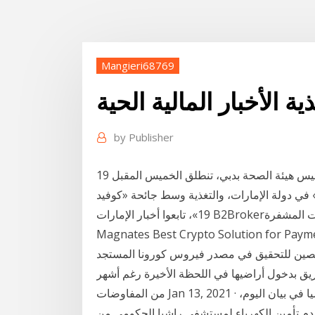
Mangieri68769
ية الأخبار المالية الحية
by
Publisher
19 تشرين الأول (أكتوبر) 2020 نائب حاكم دبي وزير المالية، رئيس هيئة الصحة بدبي، تنطلق الخميس المقبل
اعة المؤتمرات وأسلوب الحياة أثناء جائحة «كوفيد 19» في دولة الإمارات، والتغذية وسط جائحة «كوفيد
19»، تابعوا أخبار الإمارات B2Brokerتضمن فوزها بجائزة أفضل حل للدفع بالعملات المشفرة (Finance
الصين للتحقيق في مصدر فيروس كورونا المستجد
ريق بدخول أراضيها في اللحظة الأخيرة رغم أشهر
من المفاوضات Jan 13, 2021 · اعلن اتحادا بلديات قلعة الاستقلال وجبل الشيخ - قضاء راشيا في بيان اليوم،
دم تأمين الكهرباء لمستشفى راشيا الحكومي من