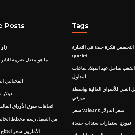
d Posts
Tags
و التخصص فكرة جيدة في التجارة
زاو 
quizlet
ما هو معدل ضريبة الشرك
 الذهب ساحل عيد الميلاد ساعات
التداول
المحتالين ا
ل الفني للأسواق المالية بواسطة john j.
دولار 
ميرفي
اتجاهات سوق الأوراق المالي
سعر valeant سعر الدولار
من السهل رسم مخطط الخالق 
نموذج استمارات سندات جديدة
الأمازون سعر افتتاح ا