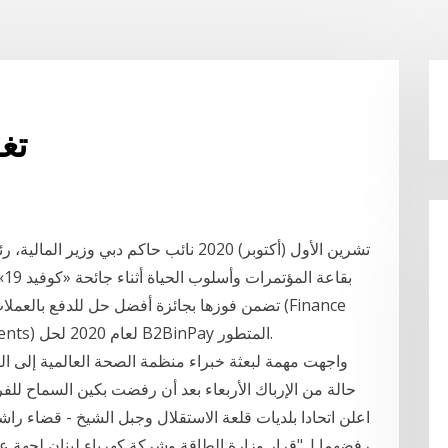
تغذ
بق
Magnates Best Crypto Solution for Payments) لعام 2020 لحل B2BinPay المتطور.
واجهت مهمة لبعثة خبراء منظمة الصحة العالمية إلى 
حالة من الإرباك الأربعاء بعد أن رفضت بكين السماح للف
رفضهما ل"قرار وزارة الطاقة وشركة كهرباء لبنان لجهة ع