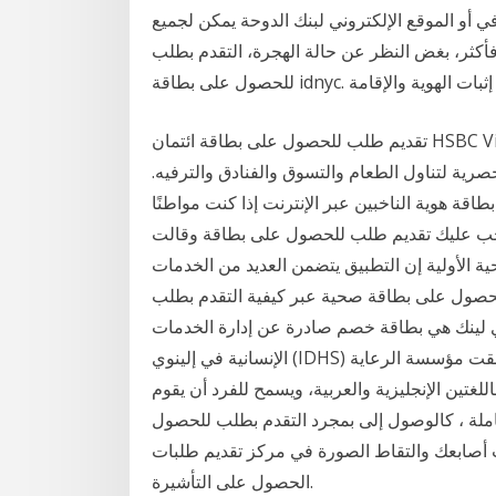
 الموقع الإلكتروني لبنك الدوحة يمكن لجميع
ورك الذين يبلغون من العمر 10 سنوات فأكثر، بغض النظر عن حالة الهجرة، التقدم بطلب
تقديم طلب للحصول على بطاقة ائتمان HSBC Visa Platinum عبر الإنترنت. بطاقة HSBC البلاتينية الائتمانية
ة لتناول الطعام والتسوق والفنادق والترفيه.
للحصول على بطاقة هوية الناخبين عبر الإنترنت إذا كنت مواطنًا
رك 18 عامًا أو أكبر اعتبارًا من 1 يناير 2019 ، فيجب عليك تقديم طلب للحصول على بطاقة وقالت
ية الأولية إن التطبيق يتضمن العديد من الخدمات
لحصول على بطاقة صحية عبر كيفية التقدم بطلب
ي لينك هي بطاقة خصم صادرة عن إدارة الخدمات
الإنسانية في إلينوي (IDHS) لبعض الأشخاص ذوي الدخل المنخفض. الدوحة – قنا : أطلقت مؤسسة الرعاية
للغتين الإنجليزية والعربية، ويسمح للفرد أن يقوم
شاملة ، كالوصول إلى بمجرد التقدم بطلب للحصول
 أصابعك والتقاط الصورة في مركز تقديم طلبات
الحصول على التأشيرة.