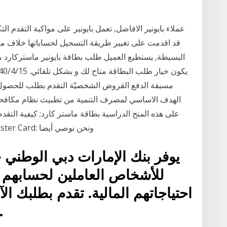
عملاء بايونير الافاضل, تعمل بايونير على مواكبة التقدم ال
قد اقدمت على تغيير طريقة التسجيل لحساباتها خلاف ما 
البسيطة, يستطيع العميل طلب بطاقة بايونير ماستركارد م
مسبقة الدفع القروض الشخصيّة التقدم بطلب للحصول
الهدف الاساسي لمصرف التنمية من تطبيث نظام مكافحة 
على هذه المنح الدراسية بطاقة ماستر كارد; كيفية ال
الموعد النهائي لتقديم المنح الدراسية لبرنامج Master Card: ونحن نوصي أيضا
يوفر بنك الإمارات دبي الوطني
للأشخاص العاملين لحسابهم ا
احتياجاتهم المالية. تقدم بطلبك
قيمته حتى 300,000 در