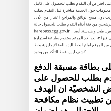
ل على قروض بقيمة 48 ألف جنيه، على افتراض أن التقدم بطلب للحصول على كامل
ي معلومات حول الخدمة مباشرة قبل التقدم بطلب
دون مسح الوثائق والمراجع. اعتبارا من الآن ،
من فئة أدناه التقدم بطلب للحصول حالة Vidyasiri للمنح الدراسية 2020 من خلال
karepass.cgg.gov.in ينتمي الطلاب إلى طلاب الدراسات العليا والمهنيين تمريض, طبي و هندسة. أيضا ،
منحة ما بعد المراحل الدراسية كيفية التقديم للحصول على فيزا ٣- بعد أخذ الموعد ستقوم بطباعة استمارة
لملئها بخط اليد باللغة الإنجليزية بخط uppercase. الهدف من
كشف ليس فقط التأكد من وجود
ى بطاقة مسبقة الدفع
دم بطلب للحصول على
ض الشخصيّة ان الهدف
ن تطبيث نظام مكافحة
الاحتيال, هو لضمان