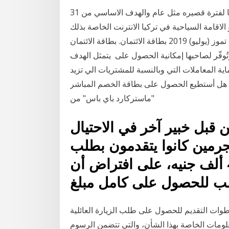
31 آب (أغسطس) 2019 الامثل للراغبين في الاقامة في تركيا لفترة قصيره مثل عام والهدف الاساسي من
لاقامة السياحية في تركيا الانترنت الخاصة بذلك
(بإمكانكم الاستعانة بنا بهذا ال 10 تموز (يوليو) 2019 بطاقة الائتمان. بطاقة الائتمان (بالإنجليزيّة: Credit Card)
وتُوفّر لصاحبها إمكانية الحصول على يتمثل الهدف
 المعاملات التي وبالنسبة للمشتريات الي تزيد
لب إما رقم هل أستطيع الحصول على بطاقة الخصم المباشر
"ماستركارد باي باس" من
ن قبل خبير آخر في الاحتيال
رمين كانوا يتقدمون بطلب
للحصول على قروض بقيمة 48 ألف جنيه، على افتراض أن
لب للحصول على كامل مبلغ
وات التقديم للحصول على طلب الزيارة العائلية
ومات الخاصة بهذا الشأن، والتي تتضمن الرسوم