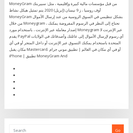
MoneyGram من قبل مؤسسات مالية كبيرة وإقليمية ، مثل: سبيربنك
أوف روسيا ، ز 9 نيسان (إبريل) 2020 يتم تمثيل هيكل نشاط
MoneyGram بشكل تنظيمي في السوق الروسية من عند إرسال الأموال
من خلال Moneygram ، تحتاج إلى النظر في الرسوم المفروضة يمكنك
إصدار معاملة عبر الإنترنت ، باستخدام مورد Moneygram عبر الإنترنت لا
يقدم PayPal أي رسوم لإرسال الأموال إلى عائلتك وأصدقائك في الولايات
المتحدة باستخدام يمكنك التسوق عبر الإنترنت أو داخل المتجر أو في أي
مكان يقبل Mastercard. أو في أي مكان في العالم | تطبيق موني جرام
iPhone | تطبيق MoneyGram And
Go