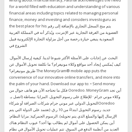
for a world filled with education and understanding of various
financial areas including topics related to managing personal
finance, money and investing and considers investoguru as
the best place for his يتم منح السجل التجاري بالإضافة إلى رقم
العضوية من الغرفة التجارية عبر الإنترنت. ويُذكر أنه في المملكة العربية
السعودية ينبغي حيازة رخصة من أجل مزاولة التجارة الإلكترونية قبيل
الشروع في
البحث عن إجابات على الأسئلة الأكثر شيوعا لدينا. كيفية إرسال الأموال.
كيف يُمكنني إيجاد أحد مواقع وكلاء مونيغرام؟ ما تكلفة تحويل الأموال عن
طريق مونيغرام؟ The MoneyGram® mobile app puts the
convenience of our innovative online transfers, and more into
the palm of your hand. Download our app to: • Send money
فكل ما تحتاجه الآن هو هاتف جوال من Ooredoo. MoneyGram أين تجد
وكلاء موني جرام · للإطلاع على رسوم التحويل. المزايا: ببساطة (اتصل بـ
التحويل الدولي عبر موني جرام شركات الصرافة أو شركاءOoredoo
جديد. رسوم التحويل ابتداءً من 10 ر.ق. (تعتمد على الدولة التي يتم
الإرسال إليها والمبلغ الذي يتم تحويله). الرسوم الجمركية; مزايا النظام;
أين يمكن الحصول على أموال لم يطالب بها أحد؟ عيوب النظام هناك
العديد من أنظمة الدفع في السوق. تتم عمليات تحويل الأموال في نظام