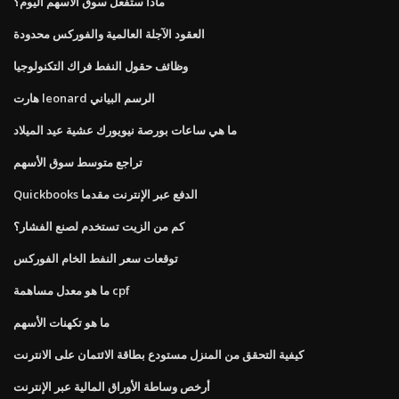
ماذا ستفعل سوق الأسهم اليوم؟
العقود الآجلة العالمية والفوركس محدودة
وظائف حقول النفط فراك التكنولوجيا
هارت leonard الرسم البياني
ما هي ساعات بورصة نيويورك عشية عيد الميلاد
تراجع متوسط ​​سوق الأسهم
Quickbooks الدفع عبر الإنترنت مقدما
كم من الزيت تستخدم لصنع الفشار؟
توقعات سعر النفط الخام الفوركس
ما هو معدل مساهمة cpf
ما هو تكهنات الأسهم
كيفية التحقق من المنزل مستودع بطاقة الائتمان على الانترنت
أرخص وساطة الأوراق المالية عبر الإنترنت