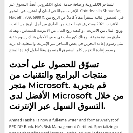
للمتاجر الالكترونية وإضافة خدمة الدفع الالكتروني أيضاً. التسوق عبر
الإنترنت مجانًا في لبنان أو اشتريه في المتجر. Chicideas.lb Shoueifat,
Hadeth, 70956999 X. في السطور التالية ستقرأ مقالاً كاملاً عن الربح من
الانترنت 2021 وستعرف فيه العديد من الطرق من أجل الربح من النت ،
وربح المال من الانترنت ، و كيفية ربح المال من الانترنت للمبتدئين ، وهناك
طرق مجانية منوعة ، وهناك كورسات في بعض الأحيان هناك رسوم خفية
مثل رسوم إعادة التخزين في بعض المتاجر عبر الإنترنت والمحلية. قد تزيد
رسوم إعادة التخزين كلما استغرق المتسوق وقتًا أطول لإعادة المنتج.
تسوّق للحصول على أحدث
منتجات البرامج والتقنيات من
متجر Microsoft. قم بتجربة
الأفضل لدى Microsoft من خلال
التسوق السهل عبر الإنترنت.
Ahmad Faishal is now a full-time writer and former Analyst of
BPD DIY Bank. He’s Risk Management Certified. Specializing in
writing about financial literacy, Faishal acknowledges the need