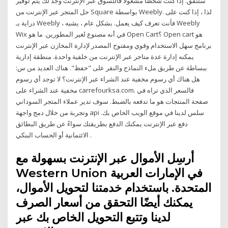
ستنفق. إذا كنت شخصًا مشغولًا فالتسوق عبر الإنترنت وجد لك يتم توفير
حل المتجر عبر الإنترنت من Square بواسطة Weebly. لذا ، إذا كنت على
دراية بـ Weebly ، فأنت تعرف كيف يعمل. بشكل عام ، يشبه Weebly
Wix في أنه مصنوع لغير المطورين. ما هو Open Cart؟ Open cart هو
برنامج سهل الاستخدام وقوي ومفتوح المصدر لإدارة المخازن عبر الإنترنت
يمكنه إدارة عدة متاجر عبر الإنترنت من خلفية واحدة. منطقة إدارية
ببساطة عن طريق ملء النماذج والنقر على "حفظ". هناك العديد من س:
هل هناك أي رسوم مخفية عند الشراء عبر الإنترنت؟ لا توجد أي رسوم
مخفية عند الشراء على carrefourksa.com. فالسعر الذي تراه في
صفحة المنتجات هو ما تدفعه بالضبط. سوف تدير عملاء المتجر السوداني
وتجربة من خلال دمج واجهة api سلس لدينا في موقع الويب الخاص بك.
دفع عبر الإنترنت يمكنك الدفع بطريقتك سواءً عن طريق البطائق
الائتمانية أو الحساب البنكي .
أرسِل الأموال عبر الإنترنت بسهولة مع
Western Union في الإمارات العربية
المتحدة. باستخدام خدمتنا لتحويل الأموال،
يمكنك أيضًا التحقق من أسعار الصرف
لدينا وتتبع التحويل الخاص بك عبر