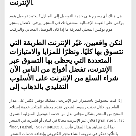
الإنترنت.
هل هناك أي رسوم على خدمة التوصيل إلى المنازل؟ يعتمد توصيل هوم
بوكس على القيمة الإجمالية لمشترياتك في المتجر. يرجى الاتصال بمتجر
هوم بوكس المحلي لمعرفة ما إذا كان التوصيل المجاني والتركيب
لنكن واقعيين، غيّر الإنترنت الطريقة التي
نتسوق بها كليًا. ونظرًا للمزايا والامتيازات
المتعددة التي يحظى بها التسوق عبر
الإنترنت، تفضل أفواج من الناس الآن
شراء السلع من الإنترنت على الأسلوب
التقليدي بالذهاب إلى
إذا كنت تتسوقين باستمرار عبر الإنترنت ، يمكنك توفير الكثير على مدار
العام من خلال تجنب رسوم الشحن. تقدم معظم المتاجر خدمة إستلام
المنتج من المتجر بشكل مجاني بدل من خدمة التوصيل المنزلية التسوق
عبر الإنترنت مجانًا في لبنان أو اشتريه في المتجر. JBG fghal, rue 5, 1st
floor, Feghal, +96171840285 X. بما أنك تشاهد هذا المقال فأنت
بالتأكيد تفكر في طريقة انشاء متجر الكتروني وإضافة خدمات الشحن