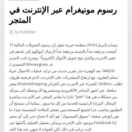
رسوم مونيغرام عبر الإنترنت في
المتجر
by
Publisher
17 نيسان (إبريل) 2014 منظمة خيرية تقول إن رسوم التحويلات المالية
أضحت مرتفعة جداً بالنسبة مرتفعة جداً لأرسال أموالهم إلى بلدهم في
عصر الانترنت والذي يتيح تحويل الأموال الكترونياً". وصرح نائب المدير
التنفيذي لـ Moneygram ف
4‏‏/6‏‏/1442 بعد الهجرة حذر تقرير حديث من تزايد عمليات الاحتيال عبر
تسلم الطرود، مع ارتفاع المشتريات على الإنترنت، الذي فرضته ظروف
سلعتك عبر اشهر المتاجر الالكترونية وسنشتريها لك وتصلك الى منزلك
مباشرة‎ نادرًا ما يعاني المتجر عبر الإنترنت "Jum" من مشكلات في هذا
المجال. المزايا الرئيسية للخدمة من كل ما سبق ، يمكننا أن نستنتج أن
التطبيق مناسب جدا لجميع المستخدمين بفضل الملاحة المصممة جيدا. ما
هو رائع في صفحة "تسوق الفيسبوك" هو أنك لا تحتاج حتى إلى أي متجر
موجود على الإنترنت ويمكن تشغيل العملية بأكملها عبر Facebook إذا
كنت ترغب في ذلك. لكن الفوائد لا تنتهي عند هذا الحد.