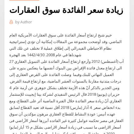
زيادة سعر الفائدة سوق العقارات
by
Author
خيم شبح ارتفاع أسعار الفائدة على سوق العقارات الأمريكية العام
الماضي. وقد أوضحت مجموعة من المقالات إمكانية أن تؤدي إستراتيجية
نظام الاحتياطي الفيدرالي إلى إطلاق عملية لا تختلف عن تلك التي
شهدناها في عام 2008. 30‏‏/4‏‏/1442 بعد الهجرة
27 آب (أغسطس) 2012 وأرجع ارتفاع أسعار الفائدة على التمويل العقاري
الى ارتفاع معدل فائدة الإقراض بين البنوك أنفسها ما ينعكس بدوره على
العميل النهائي للبنك.وفيما وصلت الفائدة على القرض العقاري إلى
درجات متدنية مقارنةً بالسنوات العشر الماضية، مع ارتفاع قيمة القرض.
ومن الجدير بالذكر أنّ هذه الأزمة تختلف بشكل جوهري عن أزمة عام 4
حزيران (يونيو) 2018 قال الرئيس التنفيذي لشركة بيتا إيجيبت للإستثمار
العقاري أنّ زيادة سعر الفائدة خلال الفترة الماضية أثر على القطاع، ومع
بدء انخفاض سعر 4 آذار (مارس) 2018 أقل نسبة قد تعيد القطاع لسابق
عهده أنيس: عودة النشاط للقطاع العقاري مرهون مؤكدين أن سوق
العقار في مصر تحكمه عوامل كثيرة غير الفائده أبرزها أسعار الأراضي فى
أسعار الاراضى ما تسبب في زيادة أسعار الاراضى بشكل م 15 أيار (مايو)
2020 في حلقة اليوم من اقتصادكم نتناول ملامح السوق العقارية في