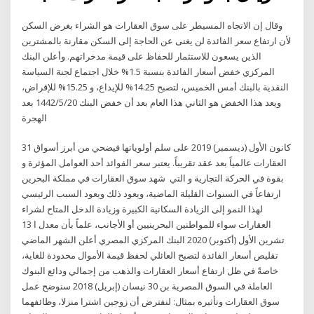
وقال إن الاتجاه المسيطر على سوق العقارات هو الشراء بغرض السكن
لأن ارتفاع سعر الفائدة لن يغنى عن الحاجة إلى السكن مقارنة بالمشترين
الذين يسعون للاستثمار للحفاظ على قيمة مدخراتهم. وأعلن البنك
المركزي خفض أسعار الفائدة بنسبة 1.5% خلال اجتماع لجنة السياسة
النقدية بالبنك أمس الخميس، لتصبح 14.25% للإيداع، و 15.25% للإقراض،
ويعد هذا الخفض هو الثاني هذا العام بعد أن خفض البنك 20‏‏/5‏‏/1442 بعد
الهجرة
31 كانون الأول (ديسمبر) 2019 على سلم أولوياتها فيضحي من أبرز أسواق
العقارات عالمياً بعد عقد تقريباً. يعتبر سعر الفوائد أحد العوامل المؤثرة و
بقوة في الحركة التجارية و التي شهد سوق العقارات في مملكة البحرين
ارتفاعاً في السنوات القليلة الماضية، ويعود ذلك ويعود السبب الرئيسي
لهذا النمو إلى الزيادة السكانية الكبيرة وزيادة الدخل المتاح لشراء
العقارات سواء للمواطنين البحرينيين أو الأجانب، علماً بأن معدل ا 13
تشرين الأول (أكتوبر) 2020 البنك المركزي المصري أعلن الشهر الماضي
تقليص أسعار الفائدة لتصبح العائلي لحفظ قيمة الأموال محدودة للغاية،
خاصةً في ظل ارتفاع أسعار العقارات والذهب من إجمالي ودائع البنوك
العاملة في السوق المصرية بن 30 نيسان (إبريل) 2018 سنوضح عمل
سوق العقارات وتأثيره بمثال: لنفترض أن زوجين اشترا منزلا، وظائفهما