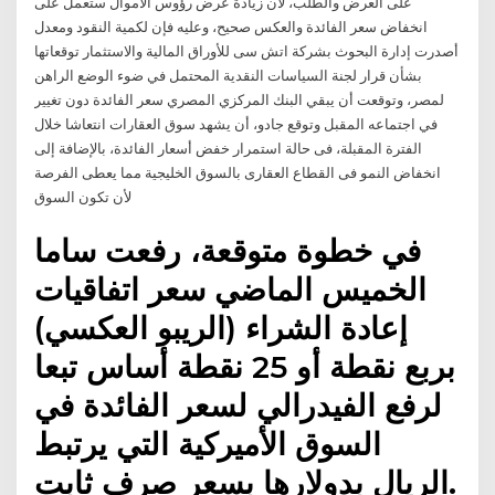
على العرض والطلب، لأن زيادة عرض رؤوس الأموال ستعمل على
انخفاض سعر الفائدة والعكس صحيح، وعليه فإن لكمية النقود ومعدل
أصدرت إدارة البحوث بشركة اتش سى للأوراق المالية والاستثمار توقعاتها
بشأن قرار لجنة السياسات النقدية المحتمل في ضوء الوضع الراهن
لمصر، وتوقعت أن يبقي البنك المركزي المصري سعر الفائدة دون تغيير
في اجتماعه المقبل وتوقع جادو، أن يشهد سوق العقارات انتعاشا خلال
الفترة المقبلة، فى حالة استمرار خفض أسعار الفائدة، بالإضافة إلى
انخفاض النمو فى القطاع العقارى بالسوق الخليجية مما يعطى الفرصة
لأن تكون السوق
في خطوة متوقعة، رفعت ساما
الخميس الماضي سعر اتفاقيات
إعادة الشراء (الريبو العكسي)
بربع نقطة أو 25 نقطة أساس تبعا
لرفع الفيدرالي لسعر الفائدة في
السوق الأميركية التي يرتبط
الريال بدولارها بسعر صرف ثابت.