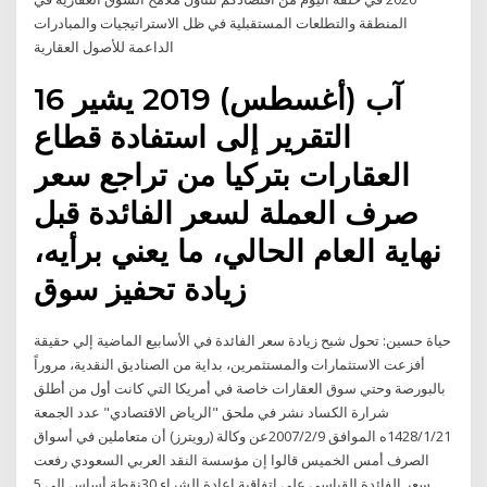
المنطقة والتطلعات المستقبلية في ظل الاستراتيجيات والمبادرات
الداعمة للأصول العقارية
16 آب (أغسطس) 2019 يشير
التقرير إلى استفادة قطاع
العقارات بتركيا من تراجع سعر
صرف العملة لسعر الفائدة قبل
نهاية العام الحالي، ما يعني برأيه،
زيادة تحفيز سوق
حياة حسين: تحول شبح زيادة سعر الفائدة في الأسابيع الماضية إلي حقيقة
أفزعت الاستثمارات والمستثمرين، بداية من الصناديق النقدية، مروراً
بالبورصة وحتي سوق العقارات خاصة في أمريكا التي كانت أول من أطلق
شرارة الكساد نشر في ملحق "الرياض الاقتصادي" عدد الجمعة
1428/1/21ه الموافق 2007/2/9عن وكالة (رويترز) أن متعاملين في أسواق
الصرف أمس الخميس قالوا إن مؤسسة النقد العربي السعودي رفعت
سعر الفائدة القياسي على اتفاقية إعادة الشراء 30نقطة أساس إلى 5