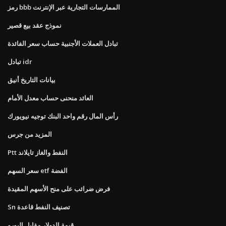
رمز bbb الممارسات التجارية عبر الإنترنت
نموذج عقد بيع قصير
تبادل العملات الأجنبية حساب سعر الفائدة
تبادل idr
بيانات التاريخ أنيق
العائد منحنى حساب معدل الأمام
رأس المال رقم واحد البنك توجيه نيويورك
المزيد من جرس
Ptt النفط والغاز تايلاند
سعر السهم etf الفضة
فرض ضرائب على منح الأسهم المقيدة
Sn تصنيف النفط قاعدة
قيمة الدولار مقابل اليورو