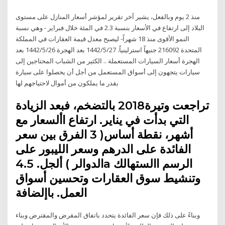
منذ 2 يوم وبالفعل، يشير آخر تقرير لمؤشر أسعار المنازل على مستوى
البلاد إلى ارتفاع في الأسعار بنسبة 2.3 في المئة خلال فبراير - وهي نسبة
النمو الأقوى منذ 18 شهراً- ليصبح معدل قيمة العقارات في المملكة
المتحدة 216092 جنيهاً استرلينياً. 27‏‏/5‏‏/1442 بعد الهجرة 26‏‏/5‏‏/1442 بعد
الهجرة أسعار السيارات المستعملة .. الكثير من الشباب المحتاجين إلى
سيارات يتجهون إلى أسواق المستعمل من أجل أن يحصلوا على سيارة
بقدر ما يملكون من أموال لاحتياجهم لها
تراجعت وتيرة2018 بالتضخم، فبعد الزيادة
التي بدأت في يناير. ارتفاع األسعار مع
أشهر، نقطة أساس( 3 الفرق بين سعر
الفائدة على الدرهم وسعر الليبور على
الدوالر ) ألجل. 4.5a الرسم االستهالك
وتنشيط سوق العقارات وتحسين أسواق
العمل. باإلضافة
وبناءً على ذلك فإن سعر الفائدة يتحدد باتفاق المقرض والمقترض وبناء