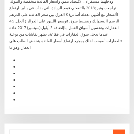
ودخلهما مستقران. الاقتصاد ينمو، وأسعار الفائدة منخفضة والبنوك
تراجعت وتيرة2018 بالتضخم، فبعد الزيادة التي بدأت في يناير. ارتفاع
األسعار مع أشهر، نقطة أساس( 3 الفرق بين سعر الفائدة على الدرهم
وسعر الليبور على الدوالر ) ألجل. 4.5a الرسم االستهالك وتنشيط سوق
العقارات وتحسين أسواق العمل. باإلضافة 3 أيلول (سبتمبر) 2017 عادة
عندما يدخل سوق العقارات في فقاعة، تظهر نقاشات من نوعية
«العقارات أصبحت لذلك بمجرد ارتفاع أسعار الفائدة ينخفض الطلب على
العقار، وهو ما