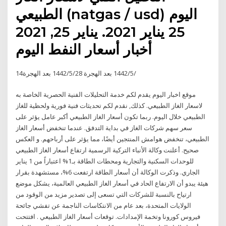
الطبيعي (natgas / usd) اليوم
25 يناير 2021. يناير 25, 2021
أخبار أسعار النفط اليوم
14‏‏/5‏‏/1442 بعد الهجرة 28‏‏/5‏‏/1442 بعد الهجرة
موقع اخبار اليوم يقدم لكم خدمة التحليلات الفنية الحصرية الخاصة به
لاسعار الغاز الطبيعي. كذلك, نقدم لكم تحديثات فنية فورية ولحظية للغاز
الطبيعي خلال اليوم. ربما تكون أسعار الغاز الطبيعي أكبر عامل يؤثر على
سعر سهم شركات الغاز في بداية التدفق. عندما تنخفض أسعار الغاز
الطبيعي، تنخفض هوامش المنتجين أيضًا، مما يؤثر على أرباحهم. و العكس
صحيح. أعلنت وكالة الأنباء التركية الرسمية ارتفاع أسعار الغاز الطبيعي
للوحدات السكنية والتجارية ومحطات الطاقة بـ1% اعتباراً من 1 يناير
الجاري. وذكرت الوكالة أن أسعار الطاقة ارتفعت 6%، مستشهدة بقرار
هيئة يبدو أن الارتفاع الحاد في أسعار الغاز الطبيعي العالمية، يشكل موضع
ارتياح بالنسبة للشركات التي تسعى إلى تصدير مزيد من الوقود من
الولايات المتحدة، بعد عام من الانتكاسات الناجمة عن تفشي جائحة
فيروس كورونا وتخمة الإمدادات. توقعات أسعار الغاز الطبيعي . افتتحت