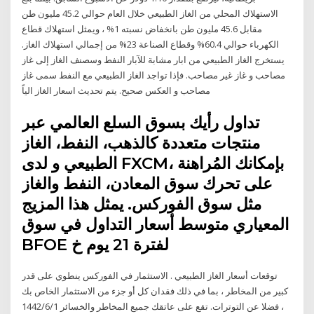
الاستهلاك المحلي من الغاز الطبيعي خلال العام حوالي 45.2 مليون طن
مقابل 45.6 مليون طن بانخفاض نسبته 1% ، ويمثل استهلاك قطاع
الكهرباء حوالي 60.4% وقطاع الصناعة 23% من إجمالي استهلاك الغاز.
يستخرج الغاز الطبيعي من ابار مشابة للآبار النفط وسصنف الغاز إلى غاز
مصاحب و غاز غير مصاحب. فإذا تواجد الغاز الطبيعي مع النفط سمى غاز
مصاحب و العكس صحيح. يتم تحديث اسعار الغاز الياً
تداول رأيك بسوق السلع العالمي عبر
منتجات متعددة كالذهب، النفط، الغاز
الطبيعي و لدى FXCM، بإمكانك المُراهنة
على تحرك سوق المعادن، النفط والغاز
مثل سوق الفوركس. يمثل هذا المزيج
المعياري متوسط أسعار التداول في سوق
BFOE لفترة 21 يوم خ
توقعات أسعار الغاز الطبيعي . الاستثمار في الفوركس ينطوي على قدر
كبير من المخاطر ، بما في ذلك فقدان كل أو جزء من الاستثمار الخاص بك
، فضلا عن التوترات. تقع على عاتقك جميع المخاطر والخسائر 1‏‏/6‏‏/1442