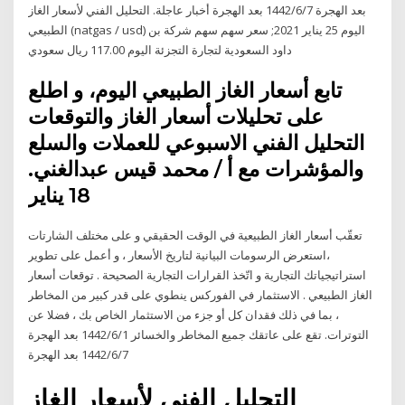
بعد الهجرة 7‏‏/6‏‏/1442 بعد الهجرة أخبار عاجلة. التحليل الفني لأسعار الغاز
الطبيعي (natgas / usd) اليوم 25 يناير 2021; سعر سهم سهم شركة بن
داود السعودية لتجارة التجزئة اليوم 117.00 ريال سعودي
تابع أسعار الغاز الطبيعي اليوم، و اطلع
على تحليلات أسعار الغاز والتوقعات
التحليل الفني الاسبوعي للعملات والسلع
والمؤشرات مع أ / محمد قيس عبدالغني.
18 يناير
تعقّب أسعار الغاز الطبيعية في الوقت الحقيقي و على مختلف الشارتات
،استعرض الرسومات البيانية لتاريخ الأسعار ، و أعمل على تطوير
استراتيجياتك التجارية و اتّخذ القرارات التجارية الصحيحة . توقعات أسعار
الغاز الطبيعي . الاستثمار في الفوركس ينطوي على قدر كبير من المخاطر
، بما في ذلك فقدان كل أو جزء من الاستثمار الخاص بك ، فضلا عن
التوترات. تقع على عاتقك جميع المخاطر والخسائر 1‏‏/6‏‏/1442 بعد الهجرة
7‏‏/6‏‏/1442 بعد الهجرة
التحليل الفني لأسعار الغاز