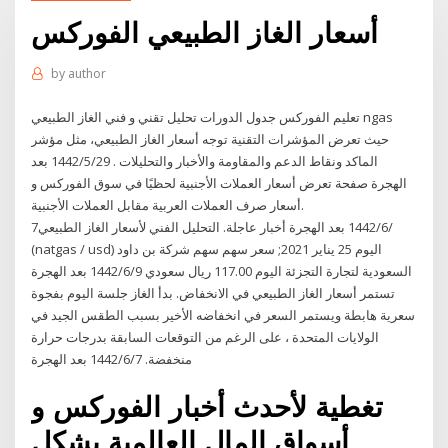
أسعار الغاز الطبيعي الفوركس
by
author
تعليم الفوركس جدول الدورات تحليل تقني و فني الغاز الطبيعي ngas
حيث تعرض المؤشرات التقنية توجه أسعار الغاز الطبيعي، مثل مؤشر
الماكد ونقاط الدعم والمقاومة والأخبار والتحليلات . 29‏‏/5‏‏/1442 بعد
الهجرة صفحة تعرض أسعار العملات الأجنبية لحظيًا في سوق الفوركس و
أسعار صرف العملات العربية مقابل العملات الأجنبية.
7‏‏/6‏‏/1442 بعد الهجرة أخبار عاجلة. التحليل الفني لأسعار الغاز الطبيعي
(natgas / usd) اليوم 25 يناير 2021; سعر سهم سهم شركة بن داود
السعودية لتجارة التجزئة اليوم 117.00 ريال سعودي 9‏‏/6‏‏/1442 بعد الهجرة
تستمر أسعار الغاز الطبيعي في الانخفاض. بدأ الغاز جلسة اليوم بفجوة
سعرية هابطة ويستمر السعر في انخفاضه الأخير بسبب الطقس الجيد في
الولايات المتحدة ، على الرغم من التوقعات السابقة بدرجات حرارة
منخفضة. 7‏‏/6‏‏/1442 بعد الهجرة
تغطية لأحدث أخبار الفوركس و
أسواق المال العالمية بشكل