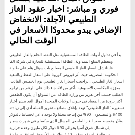
فوري و مباشر: اخبار عقود الغاز
الطبيعي الآجلة: الانخفاض
الإضافي يبدو محدودًا الأسعار في
الوقت الحالي
ابدأ في تداول أدوات الطاقة المستقبلية مثل النفط الخام والغاز الطبيعي
ومعظم السلع المتداولة. الطاقة المستقبلية للتجارة في شركة الفا
فاينانشل. اسعار الغاز الطبيعي للمصانع بات سؤال هام على طاولة
الحكومة المصرية، حيث أثر فيروس كورونا على اسعار النفط وبالتبعية
اسعار الغاز الطبيعي .. تراجعت أسعار الغاز الطبيعي يوم الخميس الفائت،
معززة المكاسب الأسبوعية بأكثر من 6٪. جاء ذلك على الرغم من تراجع
الطلب حسب آخر تقرير من وزارة الطاقة. من المتوقع أن يكون الطقس
أكثر برودة من المعتاد في جنوب الولايات المتحدة أموال الغد ينشر أخبار
تسعيرة "الغاز الطبيعي" تهدد بإغلاق مصانع .. تحرير العملة أدى إلى زيادته
100% والمصنعون : 90% من إنتاجه محليا ولا يوجد داعي لحسابنا بالدولار
وقُدّر متوسط سعر الغاز الطبيعي المسال الذي سيُسلم في شهر ديسمبر
إلى شمال شرق آسيا بحوالي 6.90 دولار لكل مليون وحدة حرارية
بريطانية، ليرتفع بمقدار 1.10 دولار عن الأسبوع السابق. بينما بلغ