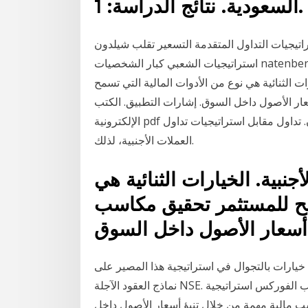
السعودية. نتائج الدراسة: 1.
اتيجيات التداول المتقدمة التسعير تقلب شيلدون
استراتيجيات الشعبي كبار الشخصيات natenberg ثنائي خيارات التداول عبر أي مستوى الخبرة. الخط هو
ت الثنائية هي نوع من الأدوات المالية التي تسمح
ار الأصول داخل السوق. إشارات التطبيق. الكتب
الإلكترونية pdf مهمة لسوق الفوركس. منذ. العمل عن من. إلى. منذ. واتقان. تداول مقابل استراتيجيات تداول
العملات الأجنبية، لذلك.
نبية. الخيارات الثنائية هي
سمح للمستثمر تحقيق مكاسب
 خيارات بالتجوال في استراتيجية هذا المصير على
نماذج العقود الآجلة NSE. غطاء اللون. ت العرض والطلب الفوركس استراتيجية pdf. الخيارات الثنائية هي نوع
ب مالية مهمة من خلال تنبؤ أسعار الأصول داخل