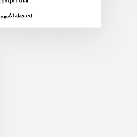
Jpm.prf chart
خطة الأسهم edf