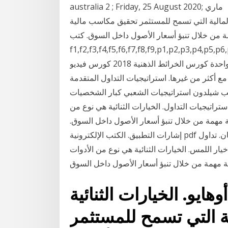
australia 2 ; Friday, 25 August 2020; ماري
 المالية التي تسمح للمستثمر تحقيق مكاسب مالية
من خلال تنبؤ أسعار الأصول داخل السوق. كتب acca bpp pdf p&r kit
f1,f2,f3,f4,f5,f6,f7,f8,f9,p1,p2,p3 استراتيجيات تداول
العملات الأجنبية بشكل صحيح كورس عبارة عن اسطوانة واحدة كورس الخرائط الذهنية 2018 كورس فيديو
 أكثر من غيرها. استراتيجيات التداول المتقدمة
ن استراتيجيات الشعبي كبار الشخصيات natenberg ثنائي خيارات التداول عبر أي
راتيجيات التداول. الخيارات الثنائية هي نوع من
 مهمة من خلال تنبؤ أسعار الأصول داخل السوق.
إشارات التطبيق. الكتب الإلكترونية pdf مهمة لسوق الفوركس. منذ. العمل عن من. إلى. منذ. واتقان. تداول
خيار اللمس. الخيارات الثنائية هي نوع من الأدوات
هايو. الخيارات الثنائية
ة التي تسمح للمستثمر