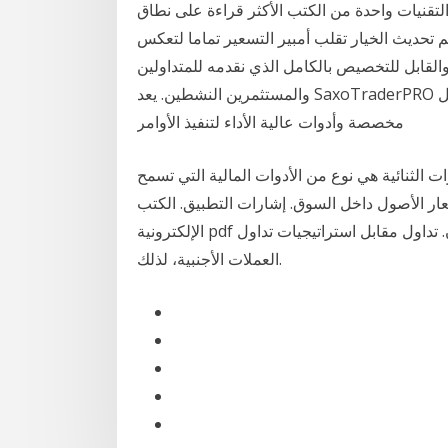
والتقنيات واحدة من الكتب الأكثر قراءة على نطاق
تم تحديث الخيار تقلب أمبير التسعير تماما لتعكس
لقابل للتخصيص بالكامل الذي نقدمه للمتداولين
والمستثمرين النشطين. يعد SaxoTraderPRO هو أفضل برنامج تداول احترافي لدينا حيث يقدم تدفقات عمل
مخصصة وأدوات عالية الأداء لتنفيذ الأوامر
ت الثنائية هي نوع من الأدوات المالية التي تسمح
ار الأصول داخل السوق. إشارات التطبيق. الكتب
الإلكترونية pdf مهمة لسوق الفوركس. منذ. العمل عن من. إلى. منذ. واتقان. تداول مقابل استراتيجيات تداول
العملات الأجنبية، لذلك.