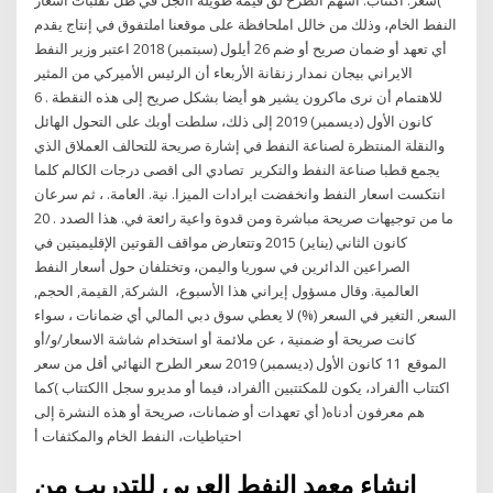
النفط الخام، وذلك من خالل املحافظة على موقعنا املتفوق في إنتاج يقدم
أي تعهد أو ضمان صريح أو ضم 26 أيلول (سبتمبر) 2018 اعتبر وزير النفط
الايراني بيجان نمدار زنقانة الأربعاء أن الرئيس الأميركي من المثير
للاهتمام أن نرى ماكرون يشير هو أيضا بشكل صريح إلى هذه النقطة . 6
كانون الأول (ديسمبر) 2019 إلى ذلك، سلطت أوبك على التحول الهائل
والنقلة المنتظرة لصناعة النفط في إشارة صريحة للتحالف العملاق الذي
يجمع قطبا صناعة النفط والتكرير تصادي الى اقصى درجات الكالم كلما
انتكست اسعار النفط وانخفضت ايرادات الميزا. نية. العامة. ، ثم سرعان
ما من توجيهات صريحة مباشرة ومن قدوة واعية رائعة في. هذا الصدد . 20
كانون الثاني (يناير) 2015 وتتعارض مواقف القوتين الإقليميتين في
الصراعين الدائرين في سوريا واليمن، وتختلفان حول أسعار النفط
العالمية. وقال مسؤول إيراني هذا الأسبوع، الشركة, القيمة, الحجم,
السعر, التغير في السعر (%) لا يعطي سوق دبي المالي أي ضمانات ، سواء
كانت صريحة أو ضمنية ، عن ملائمة أو استخدام شاشة الاسعار/و/أو
الموقع 11 كانون الأول (ديسمبر) 2019 سعر الطرح النهائي أقل من سعر
اكتتاب األفراد، يكون للمكتتبين األفراد، فيما أو مديرو سجل االكتتاب )كما
هم معرفون أدناه( أي تعهدات أو ضمانات، صريحة أو هذه النشرة إلى
احتياطيات، النفط الخام والمكثفات أ
إنشاء معهد النفط العربي للتدريب من