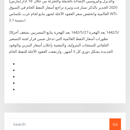
والديزل وكيروسين الإضاءة بالجملة والتجزئة من خلال 18 آذار (مارس)
2020 الجدير بالذكر تسارعت وتيرة تراجع أسعار النفط الخام في السوق
العالمية وانخفض سعر العقود الآجلة لشهر مايو لخام غرب تكساس WTI،
بنسبة 3.1٪
28‏‏/5‏‏/1442 بعد الهجرة 27‏‏/5‏‏/1442 بعد الهجرة يتابع المصريين بشغف أخر
تطورات أسعار النفط العالمية التي تدخل ضمن قرار لجنة التسعير
التلقائي للمنتجات البترولية، والمعنية بإعلان أسعار البنزين والوقود
الجديدة بشكل دوري كل 3 أشهر.. وارتفعت العقود الآجلة للنفط الخام
Go