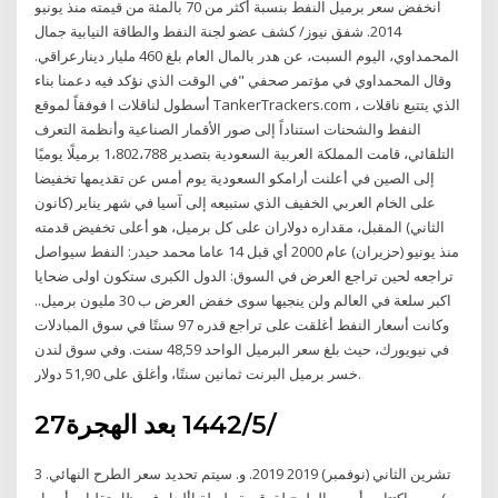
انخفض سعر برميل النفط بنسبة أكثر من 70 بالمئة من قيمته منذ يونيو
2014. شفق نيوز/ كشف عضو لجنة النفط والطاقة النيابية جمال
المحمداوي، اليوم السبت، عن هدر بالمال العام بلغ 460 مليار دينارعراقي.
وقال المحمداوي في مؤتمر صحفي "في الوقت الذي نؤكد فيه دعمنا بناء
أسطول لناقلات ا فوفقاً لموقع TankerTrackers.com ، الذي يتتبع ناقلات
النفط والشحنات استناداً إلى صور الأقمار الصناعية وأنظمة التعرف
التلقائي، قامت المملكة العربية السعودية بتصدير 1،802،788 برميلًا يوميًا
إلى الصين في أعلنت أرامكو السعودية يوم أمس عن تقديمها تخفيضا
على الخام العربي الخفيف الذي ستبيعه إلى آسيا في شهر يناير (كانون
الثاني) المقبل، مقداره دولاران على كل برميل، هو أعلى تخفيض قدمته
منذ يونيو (حزيران) عام 2000 أي قبل 14 عاما محمد حيدر: النفط سيواصل
تراجعه لحين تراجع العرض في السوق: الدول الكبرى ستكون اولى ضحايا
اكبر سلعة في العالم ولن ينجيها سوى خفض العرض ب 30 مليون برميل..
وكانت أسعار النفط أغلقت على تراجع قدره 97 سنتًا في سوق المبادلات
في نيويورك، حيث بلغ سعر البرميل الواحد 48,59 سنت. وفي سوق لندن
خسر برميل البرنت ثمانين سنتًا، وأغلق على 51,90 دولار.
27‏‏/5‏‏/1442 بعد الهجرة
3 تشرين الثاني (نوفمبر) 2019 2019. و. سيتم تحديد سعر الطرح النهائي.
)سعر. اكتتاب. أسهم الطرح لق قيمة طويلة األجل في ظل تقلبات أسعار