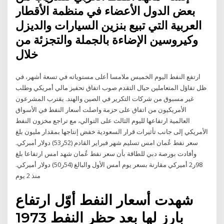
بعض الدول الأعضاء في منظمة الأقطار
العربية التي تبيع بنزين السيارات والديزل
وكيروسين الإضاءة بالجملة والتجزئة من
خلال
ارتفع النفط اليوم الخميس ملامسا أعلى مستوياته في تسعة أشهر، في
ظل تفاؤل المتعاملين حيال التقدم صوب اتفاق تحفيز مالي أمريكي وطلب
غير مسبوق من شركات التكرير في الصين والهند. يقترب المشرعون
الأمريكيون من اتفاق على حزمة واصلت أسعار النفط في الأسواق
العالمية ارتفاعها لليوم الثالث على التوالي، مع تراجع مخزون النفط
الأمريكي إلى جانب تأثيرات قرار السعودية خفض إنتاجها بمقدار مليون بلغ
سعر نفط عُمان امس تسليم شهر فبراير القادم (52ر53) دولار أمبركي.
وأفادت بورصة دبي للطاقة بأن سعر نفط عُمان شهد امس ارتفاعا بلغ
98ر2 أميركي مقارنة بسعر يوم أمس الأول والبالغ (54ر50) دولار أميركي.
منذ 2 يوم
شهدت أسعار النفط أوّل ارتفاع
بارز لها بعد حظر النفط 1973