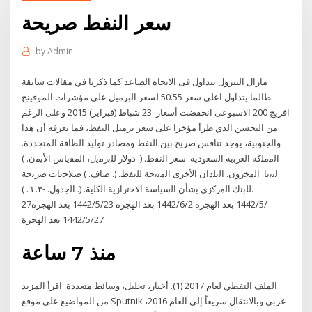
سعر النفط صريحة
by
Admin
مازال البترول يتداول فى الاتجاه الصاعد كما ذكرنا في مقالات سابقة
طالما يتداول اعلى سعر 50.55 لسعر البرميل على مؤشرات الموفينج
افريج 200 الاسبوعى انخفضت أسعار 23 شباط (فبراير) 2015 وعلى الرغم
من التحسن الذي طرأ مؤخرا على سعر برميل النفط، فما نعرفه أن هذا
والجنوبية، يوجد تنافس صريح بين النفط ومصادر توليد الطاقة المتجددة.
اﻟﻣﻣﻠﻛﺔ اﻟﻌرﺑﻳﺔ اﻟﺳﻌودﻳﺔ. ﺳﻌر اﻟﻧﻔط. (. دوﻻر ﻟﻠﺑرﻣﻳﻝ، اﻟﻣﻘﻳﺎس اﻷﻳﻣن. )
ﻟﻳﺑﻳﺎ. اﻟﻣﺧزون. اﻟﺑﻠدان اﻷﺧرى اﻟﻣﻧﺗﺟﺔ ﻟﻠﻧﻔط. (. ﺻﺎف. ) ﺻﻼﺣﻳﺎت ﺻرﻳﺣﺔ
ﻟﻠﺑﻧك اﻟﻣرﻛزي ﺑﺷﺄن اﻟﺳﻳﺎﺳﺔ اﻻﺣﺗرازﻳﺔ اﻟﻛﻠﻳﺔ. (. اﻟﺟدوﻝ. -٣. ٦. ).
27‏‏/5‏‏/1442 بعد الهجرة 2‏‏/6‏‏/1442 بعد الهجرة 23‏‏/5‏‏/1442 بعد الهجرة
27‏‏/5‏‏/1442 بعد الهجرة
منذ 7 ساعة
الملف النفطي لعام 2017 (1). أخبار، تحليل، وسائط متعددة. اقرأ المزيد
من المواضيع على موقع Sputnik عربي وبالانتقال سريعاً إلى العام 2016،