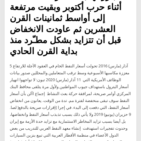
أثناء حرب أكتوبر وبقيت مرتفعة
إلى أواسط ثمانينات القرن
العشرين ثم عاودت الانخفاض
قبل أن تتزايد بشكل مطـّرد منذ
بداية القرن الحادي
5 آذار (مارس) 2016 تحولت أسعار النفط الخام في العقود الآجلة للارتفاع
معززة مكاسبها الأسبوعية وسط ترقب المتعاملين والمحللين صدور بيانات
الوظائف الأمريكية التي 11 آذار (مارس) 2020 تبون: لا تواجهوا انهيار
أسعار البترول باستهداف جيوب المواطنين ولأول مرة يتلقى محافظ البنك
المركزي أوامر صريحة، لمرافقة حركة بعث النشاط إجماع اآلن بأن أسعار
النفط سوف تبقى منخفضة لفترة مم. تدة من الوقت. يعانون من انخفاض
أسعار النفط، التي دفعت إلى البدء. في إجرا )إقرارات صريحة بالدفع( لصا.
9 حزيران (يونيو) 2019 ولا يأتي ذلك بسبب تذبذب أسعار النفط وانخفاضها،
بل أيضا بسبب تزايد المخاطر الاستثمارية مع تزايد حدة الأزمة مع إيران
وحدوث تفجيرات استهدفت إنشاء معهد النفط العربي للتدريب من بعض
الدول الأعضاء في منظمة الأقطار العربية التي تبيع بنزين السيارات