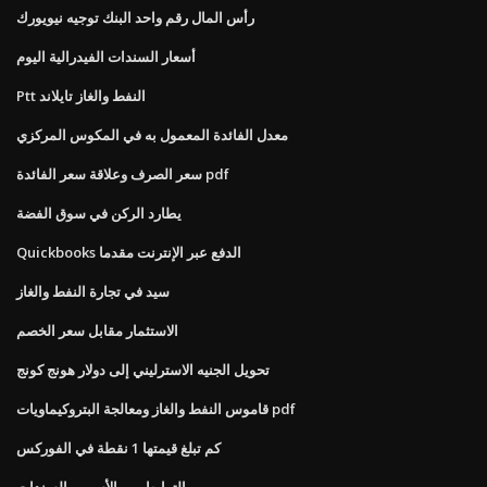
رأس المال رقم واحد البنك توجيه نيويورك
أسعار السندات الفيدرالية اليوم
Ptt النفط والغاز تايلاند
معدل الفائدة المعمول به في المكوس المركزي
سعر الصرف وعلاقة سعر الفائدة pdf
يطارد الركن في سوق الفضة
Quickbooks الدفع عبر الإنترنت مقدما
سيد في تجارة النفط والغاز
الاستثمار مقابل سعر الخصم
تحويل الجنيه الاسترليني إلى دولار هونج كونج
قاموس النفط والغاز ومعالجة البتروكيماويات pdf
كم تبلغ قيمتها 1 نقطة في الفوركس
الترابط بين الأسهم والسندات