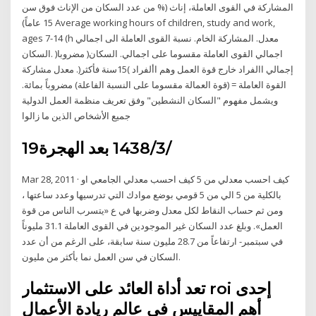
المشاركة في القوى العاملة، إناث (% من عدد السكان من الإناث فوق سن
15 عاماً) Average working hours of children, study and work,
ages 7-14 (h معدل. المشاركة الخام. نسبة القوى العاملة الى اجمالي
السكان. )اجمالي القوى العاملة مقسوما على اجمالي. السكان( مضروبا
إجمالي االفراد خارج قوة العمل وهم األفراد )15سنة فأكثر(. معدل مشاركة
القوة العاملة = (قوة العمالة مقسوما على النسبة الفاعلة) مضروباً بمائة.
ويشمل مفهوم "السكان النشطين" وفق تعريف منظمة العمل الدولية
جميع الأشخاص الذين ما زالوا
19‏‏/3‏‏/1438 بعد الهجرة
Mar 28, 2011 · كيف احسب معدلي من 5 كيف احسب معدلي الجامعي او
بالكلية من 5 الي من 5 قومي بوضع موادك التي تدرسيها وعدد ساعتها ،
ومن ثم حساب النقاط لكل معدل وضربها في ع «يتسرب الناس من قوة
العمل». وبلغ عدد السكان غير الموجودين في القوى العاملة 31.1 مليوناً
في سبتمبر- ارتفاعاً من 28.7 مليون سنة سابقة، على الرغم من أن عدد
السكان في سن العمل نما بأكثر من مليون.
تعد أداة العائد على الاستثمار roi إحدى
أهم المقاييس في عالم ريادة الأعمال