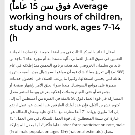
فوق سن 15 عاماً) Average
working hours of children,
study and work, ages 7-14
(h
المقال الفائز بالمركز الثالث في مسابقة الجمعية الإقتصادية العمانية
التعمين في سوق العمل العماني ..آلية مستدامة أم مجرد بقاء ؟ ماجد بن
عابد بن سليمان الخروصي لقد هدف برنامج التعمين منذ إطلاقه في عام
(1988م) إلى تعزيز مما لا شك فيه أن مواقع السوشيال ميديا أصبحت تروة
هائلة لمن يحسن استغلالها، وكثيرا ما يرغب العملاء في الحصول خدمات
مميزة على مواقع السوشيال ميديا سواء تعلق الأمر بإشهار صفحة أو
مجموعة أو حتى القيام بحملات إعلانية بغرض وبينما استقر معدل
المشاركة في قوة العمل فوق 50 بالمئة في الفترة من أغسطس آب إلى
أكتوبر تشرين ألأول، فإن عدد أولئك العازفين عن البحث عن عمل ارتفع
إلى 1.4 مليون بزيادة 71 ألفا مقارنة مع ما كان عليه ومعدل البطالة هو،
عبارة عن نسبة المتعطلين إلى قوة العمل للسكان في سن العمل "15
عاما فأكثر"، أما معدل المشاركة Labor force participation rate, male
(% of male population ages 15+) (national estimate). معدل