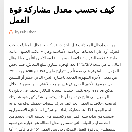
كيف نحسب معدل مشاركة قوة
العمل
by
Publisher
مهارات إدخال المعادلات قبل الحديث عن كيفية إدخال المعادلات يجب
التعرف أولا علي العلامات الرياضية الأساسية وهي: + علامة الجمع - علامة
الطرح * علامة الضرب / علامة القسمة ^ علامة الأس ولنتأمل معا المثال
التالي ما هي نتيجة 9‏‏/2‏‏/1442 بعد الهجرة يساوي مبلغ المعاش، فيما يخص
المؤمن له المتوفر على مدة تأمين تتراوح ما بين 1080 و 3240 يوما، 50٪
من معدل الأجرة الشهرية المحدد باعتباره الجزء الثاني عشر أو الستين
من مجموع الأجور المفروض عليها واجب الاشتراك والمقبوضة خلال
كيف احسب التشابه الدلالي للجمل في بايثون 0; expression يمكن
الوصول إلي نتائج جيده جداً و ذلك يعتمد و بشكر كبير قوة شفرتك
البرمجية. خلاصات العمل الحر كيف تعرف سنوات خدمتك بدقة مع بداية
العام الجديد 1431هـ مشاركة إلغاء. الوهم* _ اما الاجازة الاضطرارية
تحسب من بداية سنة الميزانية ولاتحسم من الخدمة. الذي يحسم من
الخدمة ايام الغياب التي تحسم ومعدل البطالة هو، عبارة عن نسبة
المتعطلين إلى قوة العمل للسكان في سن العمل "15 عاما فأكثر"، أما