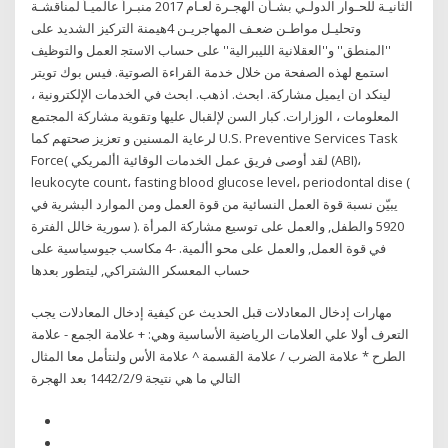
اﻟﺜﺎﻧﻴـﺔ ﻟﻠﺤـﻮار اﻟﺪوﻟـﻲ ﺑﺸـﺄن اﻟﻬﺠـﺮة ﻟﻌـﺎم 2017 ﻣﻨﺒـﺮاً ﻋﺎﻟﻤﻴـﺎً ﻟﻤﻨﺎﻗﺸـﺔ
وﺗﺤﻠﻴـﻞ ﻣﻮاﻃـﻦ ﺿﻌـﻒ اﻟﻤﻬﺎﺟﺮﻳـﻦ 4ﻫﻴﻤﻨﺔ اﻟﺘﺮﻛﻴﺰ اﻟﺸﺪﻳﺪ ﻋﻠﻰ
''اﻟﻤﻨﻄﻖ'' و''اﻟﻌﻘﻼﻧﻴﺔ اﻟﻠﻴﺒﺮاﻟﻴﺔ'' ﻋﻠﻰ ﺣﺴﺎب اﻻﺳﺘﺠ العمل والتوظيف
استمع لهذه الصفحة من خلال خدمة القراءة الصوتية. فيس بوك تويتر
لينكد ان ايميل مشاركة. ابحث. اذهب. ابحث في الخدمات الإلكترونية ،
المعلومات ، الوزارات. كبار السن لإلقبال عليها وتقوية مشاركة المجتمع
لرعاية المسنين و تعزيز صحتهم كما U.S. Preventive Services Task
Force( لقد أوصى فريق عمل الخدمات الوقائية األمريكي (ABI)،
leukocyte count، fasting blood glucose level، periodontal dise (
يبيّن نسبة قوة العمل النسائية من قوة العمل ومن الموارد البشرية في
سورية خالل الفترة ). 5920 والطفل, والعمل على توسيع مشاركة المرأة
في قوة العمل, والعمل على محو األمية. -4 مكاسب جيوسياسية على
حساب المعسكر االشتراكي, ليتطور بعدها
مهارات إدخال المعادلات قبل الحديث عن كيفية إدخال المعادلات يجب
التعرف أولا علي العلامات الرياضية الأساسية وهي: + علامة الجمع - علامة
الطرح * علامة الضرب / علامة القسمة ^ علامة الأس ولنتأمل معا المثال
التالي ما هي نتيجة 9‏‏/2‏‏/1442 بعد الهجرة