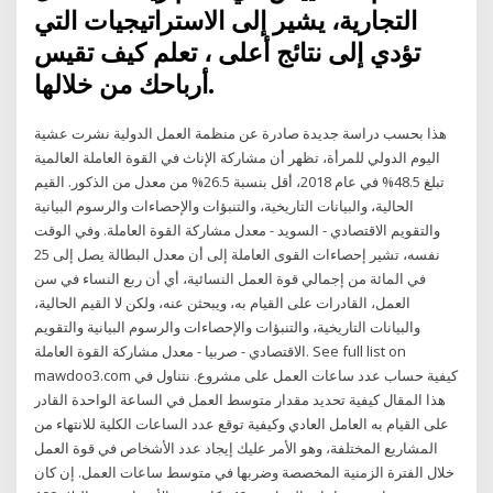
التجارية، يشير إلى الاستراتيجيات التي
تؤدي إلى نتائج أعلى ، تعلم كيف تقيس
أرباحك من خلالها.
هذا بحسب دراسة جديدة صادرة عن منظمة العمل الدولية نشرت عشية
اليوم الدولي للمرأة، تظهر أن مشاركة الإناث في القوة العاملة العالمية
تبلغ 48.5% في عام 2018، أقل بنسبة 26.5% من معدل من الذكور. القيم
الحالية، والبيانات التاريخية، والتنبؤات والإحصاءات والرسوم البيانية
والتقويم الاقتصادي - السويد - معدل مشاركة القوة العاملة. وفي الوقت
نفسه، تشير إحصاءات القوى العاملة إلى أن معدل البطالة يصل إلى 25
في المائة من إجمالي قوة العمل النسائية، أي أن ربع النساء في سن
العمل، القادرات على القيام به، ويبحثن عنه، ولكن لا القيم الحالية،
والبيانات التاريخية، والتنبؤات والإحصاءات والرسوم البيانية والتقويم
الاقتصادي - صربيا - معدل مشاركة القوة العاملة. See full list on
mawdoo3.com كيفية حساب عدد ساعات العمل على مشروع. نتناول في
هذا المقال كيفية تحديد مقدار متوسط العمل في الساعة الواحدة القادر
على القيام به العامل العادي وكيفية توقع عدد الساعات الكلية للانتهاء من
المشاريع المختلفة، وهو الأمر عليك إيجاد عدد الأشخاص في قوة العمل
خلال الفترة الزمنية المخصصة وضربها في متوسط ساعات العمل. إن كان