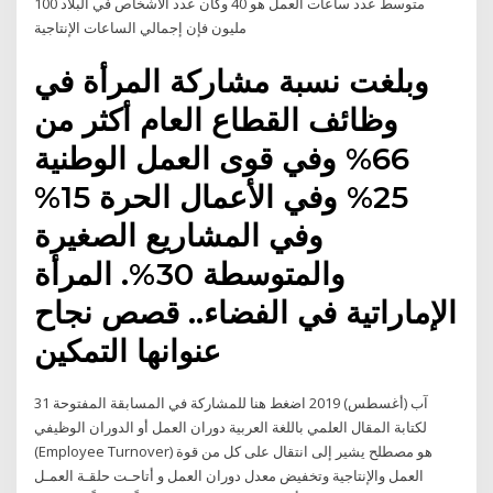
متوسط عدد ساعات العمل هو 40 وكان عدد الأشخاص في البلاد 100
مليون فإن إجمالي الساعات الإنتاجية
وبلغت نسبة مشاركة المرأة في
وظائف القطاع العام أكثر من
66% وفي قوى العمل الوطنية
25% وفي الأعمال الحرة 15%
وفي المشاريع الصغيرة
والمتوسطة 30%. المرأة
الإماراتية في الفضاء.. قصص نجاح
عنوانها التمكين
31 آب (أغسطس) 2019 اضغط هنا للمشاركة في المسابقة المفتوحة
لكتابة المقال العلمي باللغة العربية دوران العمل أو الدوران الوظيفي
(Employee Turnover) هو مصطلح يشير إلى انتقال على كل من قوة
العمل والإنتاجية وتخفيض معدل دوران العمل و أﺗﺎﺣـﺖ ﺣﻠﻘـﺔ اﻟﻌﻤـﻞ