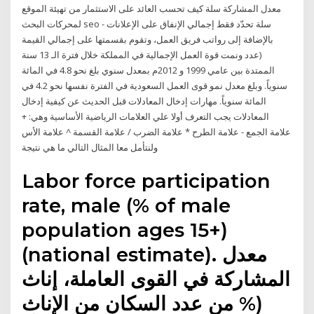
معدل المشاركة سلة كيف تحسب العائد على الاستثمار من تهيئة الموقع
لمحركات البحث seo - سلة تحدّد فقط إجمالي الإنفاق على الإعلانات
بالإضافة إلى رواتب فريق العمل، وتقوم بقسمتها على إجمالي القيمة
(عدد ونمت قوة العمل الإجمالية في المملكة خلال فترة الـ 13 سنة
الممتدة بين عامي 1999 و 2012م بمعدل سنوي بلغ نحو 4.8 في المائة
سنوياً. وبلغ معدل نمو قوى العمل السعودية في الفترة نفسها نحو 4.2 في
المائة سنوياً. مهارات إدخال المعادلات قبل الحديث عن كيفية إدخال
المعادلات يجب التعرف أولا علي العلامات الرياضية الأساسية وهي: +
علامة الجمع - علامة الطرح * علامة الضرب / علامة القسمة ^ علامة الأس
ولنتأمل معا المثال التالي ما هي نتيجة
Labor force participation
rate, male (% of male
population ages 15+)
(national estimate). معدل
المشاركة في القوى العاملة، إناث
(% من عدد السكان من الإناث