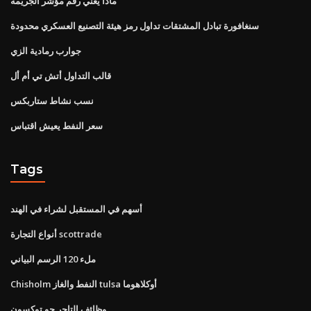
ماذا يعني رقم مؤشر الجريمة
سنغافورة تبادل المشتقات تداول رمز هيئة التصنيع العسكري محدودة
جوارب رمادية الزي
قالب التداول أتش تي أم أل
نسب نشاط ستاربكس
سعر النفط يعيش اقتباس
Tags
أسهم في المستقبل لشراء في الهند
أنواع التجارة scottrade
ملء 120 الرسم البياني
Chisholm النفط والغاز tulsa أوكلاهوما
وظائف التاجر جو توكسون