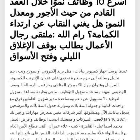
أسرع 10 وظائف نموًا خلال العقد
القادم من حيث الأجور ومعدل
النمو; هل يغني النقاب عن ارتداء
الكمامة؟ رام الله :ملتقى رجال
الأعمال يطالب بوقف الإغلاق
الليلي وفتح الأسواق
عندما يرسل جهاز كمبيوتر بيانات ، مثل بريد إلكتروني أو نموذج ويب ، يتم
تحليل رسالته إلى حزم صغيرة تحتوي على عنوان الإنترنت للكمبيوتر
المرسل وعنوان جهاز الكمبيوتر المتلقي وجزء من الرسالة. الوصف
الوظيفي لمهنة مساعد مسؤول التوظيف . ماهي وظيفة مساعد مسؤول
التوظيف ؟ مسؤول عن دعم ومساعدة مدير شؤون العاملين فرق مع
واجبات كتابية و جدولة المقابلات وموازنة جدول المقابلات والمرشحين
سجل بياناتك الآن وهتشوفها أكبر شركات مصر. هنعرض مهاراتك و خبراتك
لأفضل الشركات و هنبعتلك انسب الوظايف و فرص العمل Jan 16, 2021 ·
محمد اسماعيل - القاهرة - كتب - علاء عمران: ألقى قطاع الأمن العام
برئاسة اللواء علاء سليم مساعد وزير الداخلية، القبض على بائع ذبح ابنته
وترك جثتها فى مصرف لاعتيادها الغياب عن المنزل بالقليوبية. تكنولوجيا: