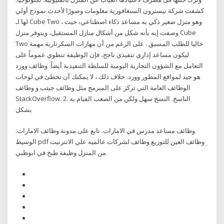
كشفت شركة نيسترون السنغافورية معلومات وصورًا لأحدث نموذج أولي
لها لـ Cube Two ، وهو منزل صغير ذكي به مساعد ذكاء اصطناعي، حيث
وصفت إيه بأنه شكل من أشكال منازل المستقبل، ويتوفر منزل Cube
Two حاليا للطلب المسبق . على الرغم من أن مهارات السكرتارية مهمة
ليكون مساعد إداري تنفيذي ناجح، فإن الوظيفة تنطوي عموماً على
التعامل مع الشؤون التجارية اليومية للسلطة التنفيذية أيضاً. وظائف وورد
هو جيد لمواقع المطور وورد. خلاف ذلك ، لا يمكنك أن تخطئ في لوحات
الوظائف العامة التي تركز على المبرمج مثل وظائف جيثب و وظائف
StackOverflow. 2. الناسخ. النسخ سهل ولكن من الصعب القيام به
بشكل
وظائف مساعد مدرس في الامارات. تابع على مدونة وظائف الامارات:
الوسيط pdf وظائف العين للتوزيع وظائف لشركات عالميه علي الانترنيت
من المنزل وظيفة طبخ في ابوظبي.