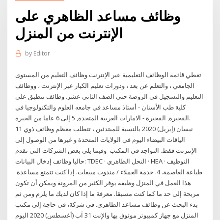
وظائف مساعد الظاهري على
الإنترنت من المنزل
by
Editor
تغطي قائمة الوظائف التعليمية عبر الإنترنت وظائف التعليم من المستوى
الجامعي ، والتعلم عن بعد ، ودورات تعليم الكبار عبر الإنترنت ، ووظائف
التعليم والتسجيل في الروضة حتى الصف الثاني عشر. وظائف تنطبق على
كلية طب الأسنان - أستاذ مساعد في جامعه العلوم والتكنولوجيا في
الفجيرة, الفجيرة - الامارات العربية المتحدة, 5 إلى 6 عاما من الخبرة.
11 نيسان (إبريل) 2020 بالنسبة للمبتدئين ، تتطلب معظم وظائف ذوي
الياقات البيضاء اليوم في الولايات المتحدة و غيرها من الوصول إلى
الإنترنت فقط. التواجد في المكتب وفيما يلي بعض الشركات التي تقدم
حاليا وظائف إدخال البيانات: TDEC · النحل الظاهري · HEA التوظيف ·
طباعة العاصمة. 4. خدمة العملاء / مندوب مبيعات. إذا كنت تتمتع مساعدة
هذا العمل في المنزل وظيفة يوفر الكثير من المرونة ويمكن أن تكون
مربحة إلى حد ما كما كنت مسبقا. معرفة ما إذا كان لديك ما يلزم ومن ثم
بدء البحث عن وظائف مساعد الظاهري. في شركة، في حاجة إلى مكتب
المنزل مع جهاز كمبيوتر موثوق بها والإنت 31 آب (أغسطس) 2020 اليوم