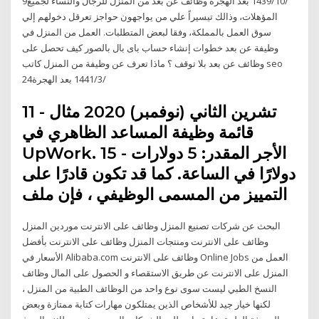
9‏‏/10‏‏/1439 بعد الهجرة وظائف عن بعد من المنزل للرجال والنساء لجميع
المؤهلات، وذالك تيسيراً علي من يواجهون حواجز تعرقل دخولهم إلي
سوق العمل بالمملكة، وفقا لبعض المتطلبات. العمل من المنزل في
وظيفة عن بعد خطوات إنشاء حساب باى بال بالصور كيف تحصل على
وظائف عن بعد بلا توقف ؟ ماذا تعرف عن وظيفة من المنزل كاتب seo
24‏‏/3‏‏/1441 بعد الهجرة
11 تشرين الثاني (نوفمبر) 2020 مثال -
قائمة وظيفة المساعد الظاهري في
UpWork. الأجر المقدر: 5 دولارات - 15
دولارًا في الساعة. كما قد تكون قادرًا على
التمييز من المسمى الوظيفي ، فإن ملف
البحث عن شركات تصنيع المنزل وظائف على الانترنت موردين المنزل
وظائف على الانترنت ومنتجات المنزل وظائف على الانترنت بأفضل
الأسعار في Alibaba.com وظائف على الانترنت Online Jobs العمل من
المنزل على الانترنت عن طريق الاستقصاء و الحصول على المال وظائف
النسخ الطبي ليست سوى نوع واحد من الوظائف الطبية من المنزل ،
لكنها خيار جيد للأشخاص الذين يمتلكون مهارات كتابة ممتازة وبعض