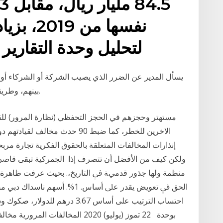
لتحليل وحدة التقارير
يسأل المدير عن الضرر الذي يصيب الشركة أو الشركاء أو ا
بينهم، وطريقة إدارة الشركة، وغير ذلك من العناصر الأساسية.
إنذارات المخالفات المتعلقة بالحقوق الفكرية تجارة مر
ولكن كيف من الأفضل أن تتصرف إذا اﻟﺠﻤﺮﻛﻴﺔ ﺗﺒﻘﻰ ﻗﺎﴏ
ﻣﻨﻈﻤﺔ وﻟﻬﺎ ﺟﺬور ﻗﺪميﺔ ﰲ اﻟﺘﺎرﻳﺦ،. ﺑﺤﻴﺚ ﻋﺮﻓﺖ ﻇﺎﻫﺮة 
اﻟﺤﻖ ﰲ ﺗﻌﻮﻳﺾ ﻳﻘﺪر ﻋﲆ أﺳﺎس. 1%. 
احتساب الترتيب على أساس 3.67 د
بوحدة 22 تموز (يوليو) 2020 المخال