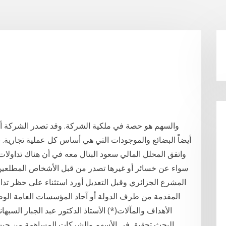
والسهم هو حصة في ملكية الشركة. وقد تصدر الشركة أثناء
خاصة. وتعني كلمة stock أيضاً البضائع والموجودات التي هي أساس كل عملية تجارية. 26‏‏/5‏‏/1442 بعد الهجرة
واتفق المحلل المالي سعود البتال معه في أن هناك تداولا
سواء عن خسائر أو غيرها تصدر من قبل الأشخاص المطلعين م
المشرع الجزائري وقبل التعديل أورد استثناء على حظر تداول
المقدمة من طرف الدولة أو آحاد المؤسسات العامة الوطن
الأهداف والمآلات(*) الأستاذ الدكتور عبد الجبار السب
البحث تحقيق في الأسهم والشركات المساهمة من حي