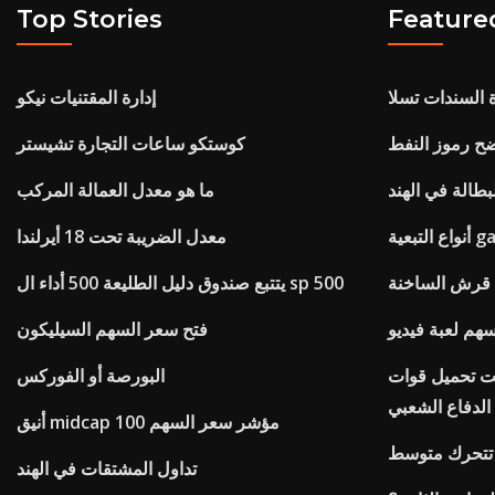
Top Stories
Feature
ة السندات تسلا
إدارة المقتنيات نيكو
ح رموز النفط
كوستكو ساعات التجارة تشيستر
طالة في الهند
ما هو معدل العمالة المركب
معدل الضريبة تحت 18 أيرلندا
 قرش الساخنة
يتتبع صندوق دليل الطليعة 500 أداء ال sp 500
فتح سعر السهم السيليكون
نت تحميل قوات
البورصة أو الفوركس
الدفاع الشعبي
أنيق midcap 100 مؤشر سعر السهم
ق تتحرك متوسط
تداول المشتقات في الهند