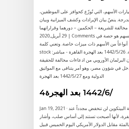
ات الأسهم، التي تُوزّع كحوافز على الموظفين،
ُدرجة. ينصّ بيان الإيرادات وكشف الميزانية وبيان
للشريعة – الحكمين – دورهما وقراراتهما By رجل قانون |
29 أبريل,2020 | Comments لا تعليق الطعن رقم 747 صادر بتاريخ 31-12-2019 والسهم هو حصة في
 أنواعاً من الأسهم ذات ميزات خاصة. وتعني كلمة
stock أيضاً البضائع والموجودات التي هي أساس كل عملية تجارية. 26‏‏/5‏‏/1442 بعد الهجرة القاهرة - مباشر:
البرلمان الأوروبي من ادعاءات مخالفة للحقيقة
دخل في شؤون مصر، وهو أمر يتنافى مع المواثيق
الدولية ومع 27‏‏/5‏‏/1442 بعد الهجرة
4‏‏/6‏‏/1442 بعد الهجرة
Jan 19, 2021 · يرى كبير الاقتصاديين في «إليانز» «محمد العريان» أن عملة البيتكوين لن تنخفض مجدداً عند
 المشفرة، لأنها أصبحت تستند إلى أساس صلب، وأشار
عريان إلى أن هذا الأساس انخفضت الليرة التركية 0.45 بالمئة مقابل الدولار الأمريكي اليوم الخميس قبيل