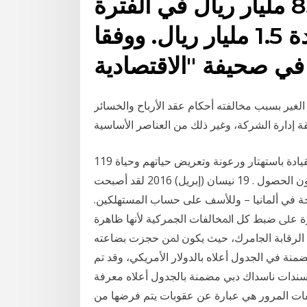
84.5 مليار ريال، مقابل 83 مليار ريال في الفترة
نفسها من 2019، بزيادة 1.5 مليار ريال. ووفقا
 في صحيفة "الاقتصادية
لغير بسبب مخالفته أحكام عقد الأرباح والخسائر
119 مستهتر وحجزهم في الحجز التحفظي (نظارة المرور) للقيادة باستهتار ورعونة وتعريض حياتهم وحياة
الاخرين للخطر، كما ضبط 90 حدث مخالف لقيادتهم دون الحصول . 19 نيسان (إبريل) 2016 لقد أصبحت
بحة في ألمانيا – وللأسف على حساب المستهلكين.
ة ﻋﲆ ﺿﺒﻂ ﻛﻞ اﳌﺨﺎﻟﻔﺎت اﻟﺠﻤﺮﻛﻴﺔ ﻷﻧﻬﺎ ﻇﺎﻫﺮة
اﻟﺮﻗﺎﺑﺔ اﻟﺠامرك، ﺣﻴﺚ ﻳﻜﻮن ﳌﻦ ﺣﺠﺰت ﺑﻀﺎﻋﺘﻪ
أسهم ناسداك دبي مضمنة في الجدول أعلاه بالدولار الأمريكي، وقد تم
رهم للدولار، صكوك وسندات ناسداك دبي مضمنة بالجدول أعلاه معرفة
فات المرورية مخالفات المرور هي عبارة عن عقوبات يتم فرضها من