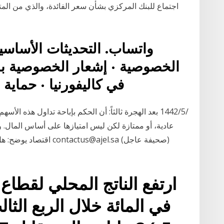
واتساب. التحديثات الأساس
الخصوصية · إشعار الخصوصية با
في كاليفورنيا · حماية الخصوصية · سياسة الملكية
عادية، أو ممتازة لكن ليس امتيازها على أساس المال. 
اقتصاد يوضح: هل سوق الأ