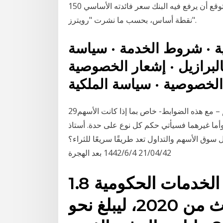
اجتماع للبنك المركزي بشأن سعر الفائدة، والذي من المتوقع أن يرفع فيه البنك سعر فائدته الأساسي 150
نقطة أساس، بحسب ما نشرت "رويترز".
ية · شروط الخدمة · سياسة
لبرازيل · إشعار الخصوصية
29‏‏/5‏‏/1442 بعد الهجرة ثالثاً: أن الحكم بإباحة تداول هذه الأسهم – مع هذه الضوابط- خاص بما إذا كانت الأسهم
وأما غيرهما فسيأتي حكم كل نوع على حدة. أستاذ
سهم والتداول تعد طريقًا سريعًا للثراء؟ contactus@ajel.sa (صحيفة عاجل)
21/04/42 4‏‏/6‏‏/1442 بعد الهجرة
ارتفع الناتج المحلي لقطاع الخدمات الحكومية 1.8
في المائة خلال الربع الثالث من 2020، ليبلغ نحو