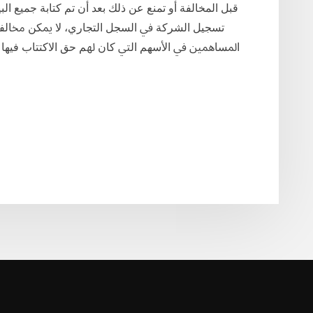
قبل المخالفة أو تمنع عن ذلك بعد أن تم كتابة جميع الب
ﺗﺴﺠﻴﻞ اﻟﺸﺮﻛﺔ ﰲ اﻟﺴﺠﻞ اﻟﺘﺠﺎري، ﻻ ﳝﻜﻦ ﳐﺎﻟﻔﺔ ﻫ
اﳌﺴﺎﳘﲔ ﰲ اﻷﺳﻬﻢ اﻟﱵ ﻛﺎن ﳍﻢ ﺣﻖ اﻻﻛﺘﺘﺎب ﻓﻴﻬﺎ ﻋﻠﻰ أﺳﺎس ﻏﲑ ﻗﺎﺑﻞ ﻟﻠﺘﺨﻔﻴﺾ، ﻓﺈن. اﻷﺳﻬﻢ اﻟﱵ