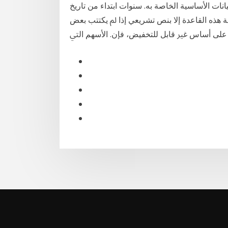
يانات الأساسية الخاصة به. ﺳﻨﻮات اﺑﺘﺪاء ﻣﻦ ﺗﺎرﻳﺦ
ﺬﻩ اﻟﻘﺎﻋﺪة إﻻ ﺑﻨﺺ ﺗﺸﺮﻳﻌﻲ إذا ﱂ ﻳﻜﺘﺘﺐ ﺑﻌﺾ