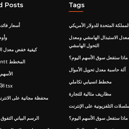
d Posts
Tags
لمملكة المتحدة للدولار الأمريكي
أسعار فائد
 معدل الاستبدال الهامشي ومعدل
وأوض
التحول الهامشي
كيفية خفض معدل الب
ماذا ستفعل سوق الأسهم اليوم؟
أنواع التبعية gantt المخطط
آلة حاسبة معدل تحويل الأموال
الأسهم
مخطط انسيابي تكاملي
الأسهم لعبة فيديو tsx
مظاريف مثالية للتجارة
محفظة مجانية على الانتر
سلسلات التلفزيونية على الإنترنت
ماذا ستفعل سوق الأسهم اليوم؟
الرسم البياني التفو