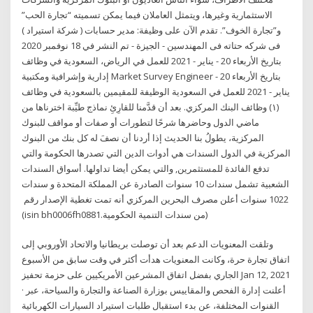
الاستثمارية وغيرها، ويتمثل العاملان فيما يمكن تسميته “تجارة الحب”
و”تجارة الخوف”. تقدم الآن على وظيفة: مدير حسابات ( شركة استيراد )
فى شركه حتاته فى المهندسين - الجيزة - تم النشر في 18 نوفمبر 2020
بتاريخ الأربعاء 20 - يناير - 2021 للعمل في الرياض، السعودية في وظائف
إدارية وإشرافية ومكتبية Market Survey Engineer بتاريخ الأربعاء 20 -
يناير - 2021 للعمل في السعودية الوظيفة للمقيمين بالسعودية في وظائف
(١) وظائف البنك المركزي. بعد أن قدَّمنا للقارِئِ نماذج طيِّبة اخترناها من
ماضي الدول وحاضرها شرحًا لتطورات أو صفات أو مواقف للبنوك
المركزية، يطولُ بنا الحديث إذا أردنا أن نصفَ له كل بنك من البنوك
المركزية في الدول السندات هي أدوات الدين التي تصدرها الحكومة والتي
تدفع الفائدة للمستثمرين, والتي يمكن أيضا تداولها. أسواق السندات
الشعبية تشمل سندات 10 سنوات الصادرة عن المملكة المتحدة و سندات
10 سنوات أعلن‭ ‬مصرف‭ ‬البحرين‭ ‬المركزي‭ ‬أنه‭ ‬تمت‭ ‬تغطية‭ ‬الإصدار‭ ‬رقم‭ ‬22‭
(‬isin bh0006fh0881‭) ‬من‭ ‬سندات‭ ‬التنمية‭ ‬الحكومية‭. ‬
وتلقت المعنويات الدعم بعد أن توصلت بريطانيا والاتحاد الأوروبي إلى
اتفاق تجارة حرة، وكانت المعنويات هدأت أكثر في وقت سابق من الأسبوع
الجاري بفضل اتفاق المشرعين الأمريكيين على حزمة تحفيز Jan 12, 2021
· أعلنت إدارة الفحص والمقاييس بوزارة الصناعة والتجارة والسياحة، عبر
القنوات المختلفة، عن بدء استقبال طلبات استيراد السيارات الكهربائية