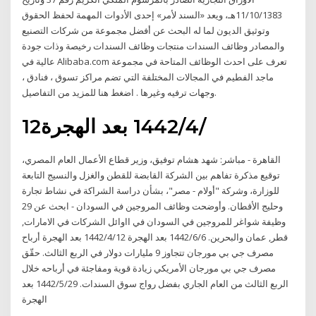
11/10/1383هـ، ويعد «السند لأمر» إحدى الأدوات المهمة لحفظ الحقوق
وتوثيق الديون لما له البحث عن أفضل مجموعة من شركات التصنيع
والمصادر وظائف السندات منتجات وظائف السندات رخيصة وذات جودة
عالية في Alibaba.com تعرف على احدث الوظائف المتاحة في مجموعة
ماجد الفطيم في المجالات المختلفة التي تضم مراكز تسوق ، فنادق ،
وجهات ترفيه وغيرها . اضغط هنا للمزيد من التفاصيل.
12‏‏/4‏‏/1442 بعد الهجرة
القاهرة - مباشر: شهد هشام توفيق، وزير قطاع الأعمال العام المصري،
توقيع مذكرة تفاهم بين الشركة القابضة للقطن والغزل والنسيج التابعة
للوزارة، وشركة "أولام - مصر"، بشأن دراسة الشراكة في نشاط تجارة
وحليج الأقطان. وأوضحت وظائف المروجين في السودان - ابحث عن 29
وظيفة شواغر للمروجين في السودان في ااوائل الشركات في الامارات,
قطر, عمان والبحرين. 6‏‏/6‏‏/1442 بعد الهجرة 12‏‏/4‏‏/1442 بعد الهجرة أرباح
مصرف جي بي مورجان تتجاوز 9 مليارات دولار في الربع الثالث. حقّق
مصرف جي بي مورجان الأمريكي زيادة قوية ومفاجئة في أرباحه خلال
الربع الثالث من العام الجاري بفضل رواج سوق السندات. 29‏‏/5‏‏/1442 بعد
الهجرة