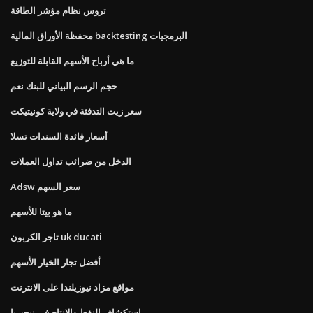
تروس نظام مؤشر الطاقة
محفظة الأوراق المالية backtesting البرمجيات
ما هي أرباح الأسهم القابلة للتوزيع
حجم الرسم البياني للبنك نعم
سعر زيت التدفئة في ولاية كونيتيكت
أسعار فائدة السندات تسلا
الدخل من ضرائب تداول العملات
Adsw سعر السهم
ما هو بيتا للأسهم
تاجر الكربون uk ducati
أفضل تجار الخيار الأسهم
مواقع مزاد نيوزيلندا على الانترنت
استكشاف النفط والإنتاج في نيجيريا