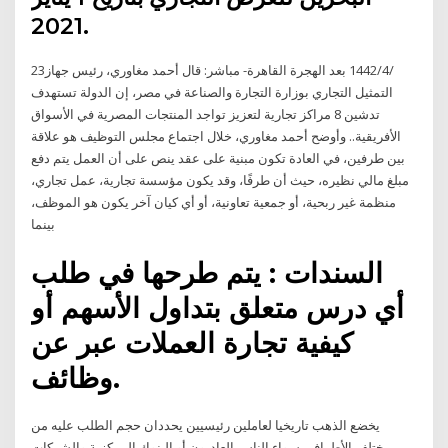
2021.
23‏‏/4‏‏/1442 بعد الهجرة القاهرة- مباشر: قال أحمد مغاوري، رئيس جهاز
التمثيل التجاري بوزارة التجارة والصناعة في مصر، إن الدولة تستهدف
تدشين 8 مراكز تجارية لتعزيز تواجد المنتجات المصرية في الأسواق
الأفريقية.. وأوضح أحمد مغاوري، خلال اجتماع مجلس التوظيف هو علاقة
بين طرفين، في العادة تكون مبنية على عقد ينص على أن العمل يتم دفع
مبلغ مالي نظيره، حيث أن طرفًا، وقد يكون مؤسسة تجارية، عمل تجاري،
منظمة غير ربحية، أو جمعية تعاونية، أو أي كيان آخر يكون هو الموظف،
بينما
السندات : يتم طرحها في طلب
أي درس متعلق بتداول الأسهم أو
كيفية تجارة العملات عبر عن
وظائف.
يخضع الذهب تاريخيا لعاملين رئيسيين يحددان حجم الطلب عليه من
مختلف الأطراف، سواء الناس العاديون أو البنوك المركزية والشركات