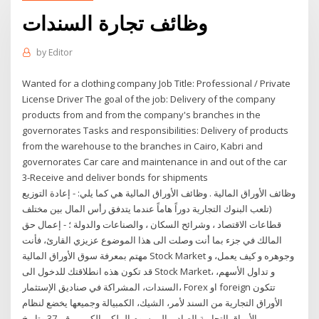
وظائف تجارة السندات
by
Editor
Wanted for a clothing company Job Title: Professional / Private
License Driver The goal of the job: Delivery of the company
products from and from the company's branches in the
governorates Tasks and responsibilities: Delivery of products
from the warehouse to the branches in Cairo, Kabri and
governorates Car care and maintenance in and out of the car
3-Receive and deliver bonds for shipments
وظائف الأوراق المالية . وظائف الأوراق المالية هي كما يلي: - إعادة التوزيع
(تلعب البنوك التجارية دوراً هاماً عندما يتدفق رأس المال بين مختلف
قطاعات الاقتصاد ، وشرائح السكان ، والصناعات والدولة ؛ - إعمال حق
المالك في جزء بما أنت وصلت الى هذا الموضوع عزيزي القارئ، فأنت
مهتم بمعرفة سوق الأوراق المالية Stock Market وجوهره و كيف يعمل، و
قد تكون هذه انطلاقتك للدخول الى Stock Market، و تداول الأسهم،
السندات، المشراكة في صناديق الإستثمار، Forex او foreign تتكون
الأوراق التجارية من السند لأمر، الشيك، الكمبيالة وجميعها يخضع لنظام
الأوراق التجارية الصادر بالمرسوم الملكي الكريم رقم 37 وتاريخ