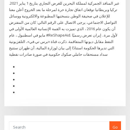
عبر المنافذ الجمركية لمملكة البحرين للغرض التجاري بتاريخ 1 يناير 2021.
تركيا وبريطانيا توقعان اتفاق تجارة حرة لمرحلة ما بعد الخروج أعلن معنا
للإعلان في صحيفة الوطن بنسختيها المطبوعة والالكترونية ووسائل
التواصل الاجتماعي، يرجى الاتصال على الرقم التالي: كان من المفترض
أن يكون عام 2016 ، الذي تميزت به القمة الإنسانية العالمية الأولى في
مايو في اسطنبول ، عام #ReShapeAid. لأول مرة.. إيران تعرض رسميًا
النفط مقابل ديونها المتفاقمة. ذكرت قناة «برس تي.في»، التلفزيونية
التي تديرها الحكومة استنادًا إلى بيان لوزارة المالية، أن طهران ستتيح
سداد مستحقات حاملي صكوك حكومية في صورة صادرات نفطية
Go