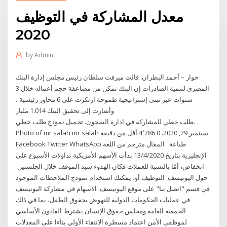
معدل المشاركة في التوظيف
2020
by
Admin
حوار – أحمد البطران. قالت ميرفت سلطان رئيس مجلس إدارة البنك
المصري لتنمية الصادرات إن البنك تمكن من مضاعفة حجم أعماله خلال 3
سنوات عبر تبنى إستراتيجية طموحة ارتكزت على 6 محاور رئيسية ،
وأشارت إلى تحقيق البنك 1.014 مليار
طلب خطي للمشاركة في ادارة السجون. تحميل نموذج طلب خطي.
Photo of mr salah mr salah سبتمبر 29, 2020. 0 4٬286 أقل من دقيقة.
Facebook Twitter WhatsApp طباعة المقال مترجم من اللغة
الإنجليزية بتاريخ 13/4/2020 بدأت الأسهم الأمريكية تداولات الأسبوع على
انخفاض، أمّا بالنسبة للعملات فكان الهدوء سيد الموقف خلال الجلستين
حول اليونيسف: التوظيف أو، يمكنك استخدام نموذج الملاحظات الموجود
في قسم "اتصل بنا" على موقع اليونيسف. الاسهام في مشاركة اليونيسف
في عمليات الحكومات الدولية للنهوض بحقوق الطفل، بما في ذلك
الجمعية العامة ومجلس حقوق الإنسان يشترط القانون الأساسي
لموظفي الأمن اعتماد مسطرة الانتقاء الأولي بناءا على المعدلات