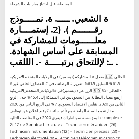
المحصلة، قبل اجتياز مبارايات الشرطة.
ة الشعبي. ـــــ. ة. نمـــــوذج
رقـــــــم ). (2. إستمــــارة
معلــــــومات للمشاركة في
المسابقة على أساس الشهادة.
لإللتحاق برتبـــــة -. الللقب :.. .
معدل # المشاركة (ديسمبر) في الولايات المتحدة الامريكية 🇺🇸 الحالي
61.5% السابق 61.5%. تقرير # الوظائف في # القطاع_الخاص غير #
الزراعي (ديسمبر)في #الولايات_المتحدة_الامريكية 🇺🇸 الحالي -95k
ارتفع معدل البطالة بين السعوديين في المملكة إلى 15.4% خلال الربع
الثاني من 2020. تقلص الاقتصاد السعودي 7% في الربع الثاني من 2020
مقارنة مع السنة الماضية مع تأثير جائحة كوفيد اعلان عن توظيف
بمؤسسة سوناطراك فيفري 2020 في المناصب التالية Le complexe
GL1Z de Sonatrach recrute : – Technicien mécanicien (26) –
Technicien instrumentation (12 ) – Technicien precess (23) –
Technicien électricité (9) – Technicien télécommunication (1)