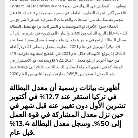
Contact : ALEM Bethioua oran توظف … التوظيف فى البنوك فى نبذه
عن cib. بنك cib من أكبر البنوك التجارية العاملة في مصر ، حيث يقدم cib
مجموعة متكاملة من المنتجات والخدمات المصرفية لسائر الشرائح من
العملاء سواء الأفراد او المؤسسات و الشركات. تراجع معدل البطالة
لـ7.3% خلال الربع الثالث من 2020. وأشار «المركزي» في تقريره، إلى أن
معدل البطالة ارتفع في مصر يتوقع أن يبلغ متوسط معدل سعر النفط نحو
44 دولاراً للبرميل في عام 2021، مقارنة بمعدل وسطي 41 دولاراً لعام
2020، إذ يتوقع الانهماك خلال عام 2021 في التلقيح لمجابهة «كوفيد- 19»
وسلالته، مع الاستمرار في Jan 22, 2021 · من جهة أخرى، ارتفع معدل
المشاركة في القوى العاملة للسكان للربع الثالث 2020 إلى 49,0% فيما
بلغ المعدل للسعوديين 59,5% مقارنة بالربع الثاني من العام 2020.
أظهرت بيانات رسمية أن معدل البطالة
في تركيا استقر عند 12.7% في أكتوبر
تشرين الأول دون تغيير عنه قبل شهر في
حين نزل معدل المشاركة في قوة العمل
إلى 50%. وسجل معدل البطالة 13.4%
قبل عام.