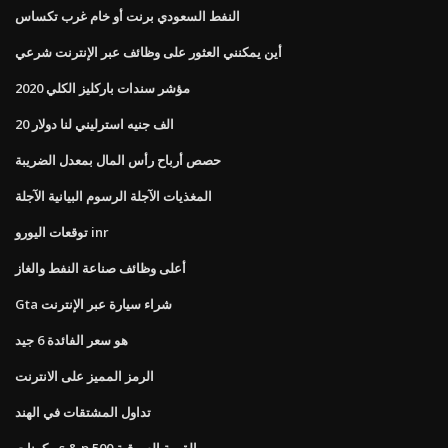
النفط السعودي برنت أو خام غرب تكساس
أين يمكنني العثور على وظائف عبر الإنترنت شرعي
مؤشر سندات باركليز الكلي 2020
20 الف جنيه استرليني لنا دولار
حصص أرباح رأس المال بمعدل الضريبة
المغذيات الآجلة الرسوم البيانية الآجلة
توقعات اليورو inr
أعلى وظائف صناعة النفط والغاز
Gta شراء سيارة عبر الإنترنت
هو سعر الفائدة 6 جيد
الرمز المميز على الانترنت
تداول المشتقات في الهند
مكونات s & p 500 القيمة السوقية