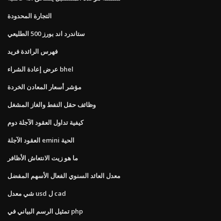
التجارة المحدودة
ستاندرد اند بورز 500 الطليعي
فهرس الرائدة فريد
عرض إعادة الشراء bhel
مؤشر أسعار المعادن الخردة
وظائف حقل النفط والغاز المشغل
كيفية تداول العقود الآجلة دوم
العقود الآجلة emini الحية
ما هو زيت الانتعاش الأظافر
معدل العائد السنوي الفعال الأسهم المفضل
شي معدل usd ل cad
تمثيل الرسم البياني في php