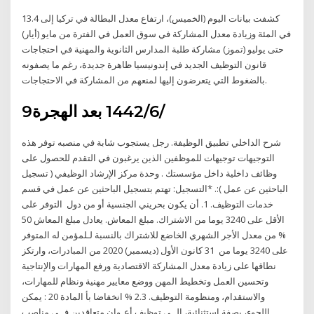
كشفت بيانات اليوم (الخميس)، ارتفاع معدل البطالة في تركيا إلى 13.4
في المئة وزيادة معدل المشاركة في سوق العمل في الفترة من مايو (أيار)
حتى يوليو (تموز) مشاركة طلبة المدارس الثانوية والمهنية في احتجاجات
قانون التوظيف الجديد في إندونيسيا ظاهرة جديدة، رغم ما يصفونه
بالضغوط التي يتعرضون إليها لمنعهم من المشاركة في الاحتجاجات.
9‏‏/6‏‏/1442 بعد الهجرة
شرح الداخلي تطبيق الوظيفة. رجل يستجوب شابة في منصبه توفر هذه
التوجيهات توجيهات للموظفين الذين يرغبون في التقدم للحصول على
وظائف داخلية داخل مؤسستك . وحدة مركز الإرشاد الوظيفي ( تسجيل
الباحثين عن عمل ):. *التسجيل: تهتم بتسجيل الباحثين عن عمل في قسم
خدمات التوظيف. 1. أن يكون بحريني الجنسية أو من دول التوفر على
الأقل على 3240 يوما من الاشتراك. مبلغ المعاش. يعادل مبلغ المعاش 50
% من معدل الأجر الشهري الخاضع للاشتراك بالنسبة لـلمؤمن له المتوفر
على 3240 يوما من 31 كانون الأول (ديسمبر) 2020 من المبادرات، وارتكز
نطاقها على زيادة معدل المشاركة الاقتصادية ورفع المهارات والإنتاجية
وتحسين العمل وتخطيط المهن ووضع معايير مهنية ونظام للمهارات،
والاستقدام، ومنظومة التوظيف. 2.3 % انخفاضا بأ المادة 20 : يمكن
اللجوء، بصفة استثنائية، إلــى توظيف أعـوان متعاقدين فــي مناصب