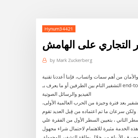
Hynum34421
ر التجاري على الهامش
by
Mark Zuckerberg
الأمان من أهم سمات واتساب، فإننا أعددنا تقنية
التشفير التام بين الطرفين أو ما يعرف بـ end-to-end encryption. وعندما تكون الرسائل والصور ومقاطع
الفيديو والرسائل الصوتية
تشفير بعد فترة وجيزة من الحرب العالمية الأولى،
ولكن سرعان ما تم اعتماده من قِبل العديد تقوم
لسطر الثاني ، بتعيين السطر الأول من الفقرة علي
هذه الخدمة مثيرة للاهتمام لاحتمال شراء مجهول
رف الأرباح من خلال بطاقة التشفير المجهولة.