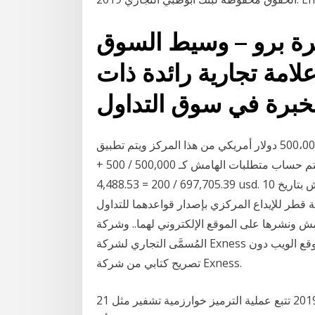
رة برو – وسيط السوق
علامة تجارية رائدة ذات
لذلك ، يتم تطبيق الرافعة المالية بنسبة 1: 500 على أول 500،000 دولار أمريكي من هذا المركز ويتم تطبيق
الرافعة المالية بنسبة 1: 200 على الباقي. لذلك ، يتم حساب متطلبات الهامش كـ 500,000 / 500 +
697,705.39 / 200 = 4,488.53 usd. التداول بالهامش. قامت الهيئة بإصدار قواعد التداول بالهامش بتاريخ 10
شركة قطر للإيداع المركزي بإصدار قواعدهما للتداول
نشرها على الموقع الإلكتروني لهما.. وشركة Nymstar Limited مُخوَّلة قانونًا بالعمل تحت
المُسمَّى التجاري لشركة Exness وعلاماتها التجارية. لا يجوز نسخ المعلومات الموجودة على موقع الويب دون
تصريح كتابي من شركة Exness.
21 تشرين الأول (أكتوبر) 2019 تتبع عملية الترميز خوارزمية تشفير مثل AES 256 التي هي خوارزمية عامة،