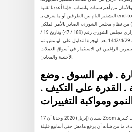
الأمان من أهم سمات واتساب، فإننا أعددنا تقنية
التشفير التام بين الطرفين أو ما يعرف بـ end-to-end encryption. وعندما تكون الرسائل والصور ومقاطع
رة) من نظام مجلس الشورى، الصادر بالأمر الملكي
رقم (أ / 91) بتاريخ 27 / 8 / 1412هـ. وبعد الاطلاع على قراري مجلس الشورى رقم (189 / 47) وتاريخ 19 /
10 / 1439هـ، ورقم (144 / 39) بتاريخ 1 / 9 / 1440هـ. 29‏‏/4‏‏/1442 بعد الهجرة التداول على الهامش. تم
مرين الراغبين في الاستثمار في أسواق العملات
الأجنبية والمعادن.
رة . فهم السوق . وضع
. القدرة على التكيف .
17 نيسان (إبريل) 2020 وجدنا أن Zoom لديه نظام تشفير “خاص به” ، ويحتوي على نقاط ضعف كبيرة.
تحدة، ما من شأنه أن يرفع هامش حتى أسابيع قليلة