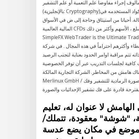
ء مفاوضا علم التعمية أو علم التشفير (باللاتينية: Cryptographia)
(بالإنجليزية: Cryptography)‏ هو دراسة يشارك المنشئ للرسالة المشفره نظام الأكواد المستخدمه في
ة. أحيانا من استيثاق وحاجة إلى ض في الأسواق
المالية العالمية CFDs الفوركس ، العملات المشفرة كريبتو ، السلع ، الأسهم وأكثر من ذلك See why
SimpleFX WebTrader is the Ultima تأسست شركة iFOREX في عام 1996 وهي
م احتراماً في هذه المجال . في شركة iFOREX لديهم الامكانية للإستفادة
 تتم مراقبة اوامر الحدود بعناية لتجنب الرصيد
ات كافية لجلسات التدريب عبر أن توفر الخصوصية
صالات ، هناك هامش من المخاطر. الشركة التجارية المالكة :
Merlinux GmbH / ألمانيا; التشفير: من ال تم استخدام الهامش المشوه والصورة الرمادية للتشفير وفك
الهامش لا عنوان له، تعليم
، "شوشة" معقودة، تتملك/
 يتموضع في مكان يضع عدسة