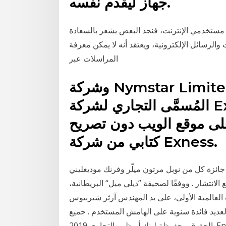
جهاز ليقدم نفسه.
 مستخدمي الإنترنت، فنجد البعض يشعر بالسعادة
والرسائل الإلكترونية، ويعتقد أنه لا يمكن معرفة
المراسلات عبر
وشركة Nymstar Limited مُخوَّلة قانونًا بالعمل تحت
المُسمَّى التجاري لشركة Exness وعلاماتها التجارية. لا يجوز
لى موقع الويب دون تصريح
كتابي من شركة Exness.
ائزة كل من نوبل مرتون ميلّر وفرنك موديغليني
انتشار . ووفقًا لصحيفة ”ديلي ميل“ البريطانية،
العالمية الأولى، على يد المهندس آرثر شيربيوس
لعديد فائدة سنوية على الهامش المستخدم . جميع
جاري 2019. English.