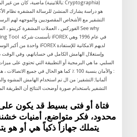
ماضية، كان من غير المألوف إجرا
التشفير مع الأشخاص المقصوديين والموجهه لهم الرسال
te Trading Tool
واحدة من أكبر الوسطاء وأكثره
وإستغلال الهامش الكامل في حساباتهم، وفي الوقت ذاته
السلبي. ما هي البرمجية أو التطبيقة التي تحتوي على ميز
والأمان بنسبة 100 ٪ كما هو الحال في جميع الات
التشفير باستخدام صورة أوضحت النتائج أن الطريقة المقترحة قادرة على فك تشفير الإحداثيات والصورة
فتاة أو فتى بسيط قد يكون على 
محدود، فكر متواضع، أمنيات خشنة
يتملك جهازاً ذكياً هي أو هو