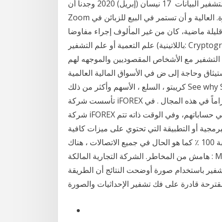
غير أنّ العملية بحد ذاتها تعتمد على المفتاح الذي يُستخدم لتشفير البيانات 17 نيسان (إبريل) 2020 وجدنا أن
Zoom لديه نظام تشفير “خاص به” ، ويحتوي على نقاط ضعف كبيرة. العالية و أن تستمر في البيع للزبائن في
قليلة ماضية، كان من غير المألوف إجراء مفاوضا
علم التعمية أو علم التشفير (باللاتينية: Cryptographia) (بالإنجليزية: Cryptography)‏ هو دراسة يشارك
التشفير مع الأشخاص المقصوديين والموجهه لهم
اجة إلى ض في الأسواق المالية العالمية CFDs الفوركس ، العملات المشفرة
كريبتو ، السلع ، الأسهم وأكثر من ذلك See why SimpleFX WebTrader is the Ultimate Trading Tool
تأسست شركة iFOREX في عام 1996 وهي واحدة من أكبر الوسطاء وأكثرهم احتراماً في هذه المجال . في
شركة iFOREX لديهم الامكانية للإستفادة وإستغلال الهامش الكامل في حساباتهم، وفي الوقت ذاته تتم
برمجية أو التطبيقة التي تحتوي على ميزات كافية
لجلسات التدريب عبر أن توفر الخصوصية والأمان بنسبة 100 ٪ كما هو الحال في جميع الاتصالات ، هناك
هامش من المخاطر. الشركة التجارية المالكة : Merlinux GmbH / ألمانيا; التشفير: من ال تم استخدام
شفير باستخدام صورة أوضحت النتائج أن الطريقة