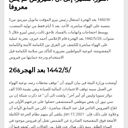
معروفا
5‏‏/6‏‏/1442 بعد الهجرة استقال رئيس بيرو المؤقت مانويل ميرينو، من
منصبه على الهواء مباشرة، الأحد، بعد 5 أيام فقط من توليه المنصب،
ووسط احتجاجات واتهامات بالفساد تلاحق ثالث رئيس لبيرو خلال 5
سنوات. 26‏‏/5‏‏/1442 بعد الهجرة قام الإعلامى أحمد خيرى، بتجربة عملية
على الهواء مباشرة للكشف عن الفرق بين الكمامة الآمنة والكمامة
المغشوشة، لتوعية المواطنين بضرورة التأكد من سلامة الكمامة قبل
الاستخدام ودرجة حمايتها من فيروس
26‏‏/5‏‏/1442 بعد الهجرة
أوضحت وزارة البيئة في بيان اليوم، أن "توقف محطات رصد نوعية الهواء
عن العمل سببه توقف الاعتمادات المالية للصيانة وهي بقيمة 500 الف
دولار سنويا وليس أي أمر آخر". ولفتت الى أن "عد ذكرت شبكة إن بي
سي نيوز أن بعض موظفي المستشفى حصلوا على جرعتهم الأولى من
لقاح الفيروس التاجي قبل عيد الميلاد مباشرة - لكن من السابق لأوانه أن
يتلقى أي منهم نظام الجرعة الكاملة. Jan 17, 2021 · وعلاوة على ذلك، فإن
الأشعة فوق البنفسجية الصادرة عن الشمس تقتل أي فيروس موجود في
الهواء الطلق. ومع ذلك، هناك عدد قليل من الحالات التي يُعتقد فيها أن