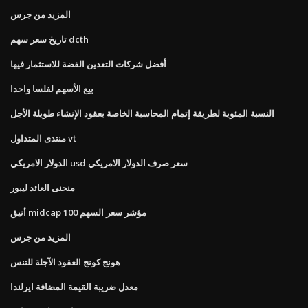
المزيد من جرس
تاريخ سعر سهم dcth
أفضل شركات التعدين الفضة للاستثمار فيها
بيع الأسهم لفلسا واحدا
النسبة المئوية لطريقة إتمام المحاسبة الخاصة بعقود الإنشاء طويلة الأجل
منتدى المتداول vt
الدولار الامريكي usd سعر صرف الدولار الامريكي
منحنى العائد ليبور
أنيق midcap 100 مؤشر سعر السهم
المزيد من جرس
هونج كونج العقود الآجلة للتنس
معدل ضريبة القيمة المضافة ايرلندا