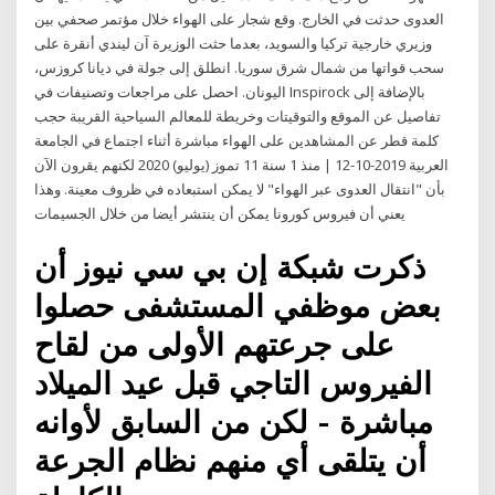
العدوى حدثت في الخارج. وقع شجار على الهواء خلال مؤتمر صحفي بين
وزيري خارجية تركيا والسويد، بعدما حثت الوزيرة آن ليندي أنقرة على
سحب قواتها من شمال شرق سوريا. انطلق إلى جولة في ديانا كروزس،
اليونان. احصل على مراجعات وتصنيفات في Inspirock بالإضافة إلى
تفاصيل عن الموقع والتوقيتات وخريطة للمعالم السياحية القريبة حجب
كلمة قطر عن المشاهدين على الهواء مباشرة أثناء اجتماع في الجامعة
العربية 2019-10-12 | منذ 1 سنة 11 تموز (يوليو) 2020 لكنهم يقرون الآن
بأن "انتقال العدوى عبر الهواء" لا يمكن استبعاده في ظروف معينة. وهذا
يعني أن فيروس كورونا يمكن أن ينتشر أيضا من خلال الجسيمات
ذكرت شبكة إن بي سي نيوز أن
بعض موظفي المستشفى حصلوا
على جرعتهم الأولى من لقاح
الفيروس التاجي قبل عيد الميلاد
مباشرة - لكن من السابق لأوانه
أن يتلقى أي منهم نظام الجرعة