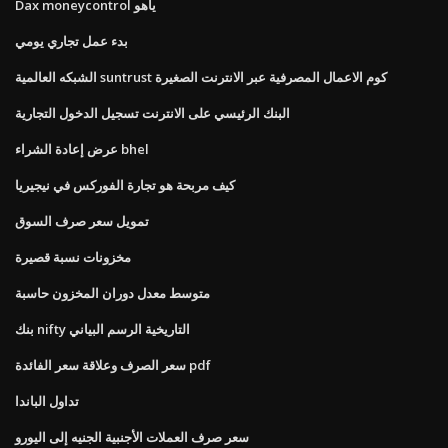
Dax moneycontrol ياهو
بدء عمل تجاري يومي
الشبكه العالمية suntrust كوم الاعمال المصرفية عبر الانترنت الصغيرة
البنك الرئيسي على الانترنت تسجيل الدخول التجارية
عرض إعادة الشراء bhel
كيف مربحة هو تجارة الفوركس في نيجيريا
تمويل سعر صرف السوق
مخزونات نسبة قصيرة
متوسط ​​معدل دوران المخزون حاسبة
بنك nifty التاريخية الرسم البياني
سعر الصرف وعلاقة سعر الفائدة pdf
تداول الباندا
سعر صرف العملات الأجنبية الجنيه إلى اليورو