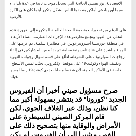
الاقتصادية. بؤر تفشي الجائحة التي تسجل موجات ثانية في عدة بلدان لا
سيما أوروبا، هي أماكن يقصدها الناس بشكل متكرر أينما كان على الكرة
الأرضية.
على الرغم من تحذيرات منظمة الصحة العالمية المتكررة إلى ضرورة عدم
التخلي عن القيود وتجمع معارضو هذه الإجراءات الصارمة، مساء الأربعاء،
في منطقة جوريتسا أسبروبيرغوس، في مظاهرة سلمية، تم عرضها على
الهواء مباشرة على قناة تلفزيونية محلية، ثم بدأ بعض المشاركين في إلقاء
زجاجات المولوتوف على الشرطة. اطّلع على قسم سؤال وجواب: التهوية
وتكييف الهواء وكوفيد-19 على موقعنا الإلكتروني. تجنّب لمس الأسطح ،
خاصة في الأماكن العامة، لأن شخصا مصابا بعدوى كوفيد-19 ربما لمسها
قبلك.
صرح مسؤول صيني أخيرا أن الفيروس
الجديد "كورونا" قد ينتشر بسهولة أكبر مما
كنا نظن، وذلك عبر الغلاف الجوي. لكن
قام المركز الصيني للسيطرة على
الأمراض والوقاية منها بتصحيح ذلك على
الفور، مشيرا إلى أن الفيروس لم يكن