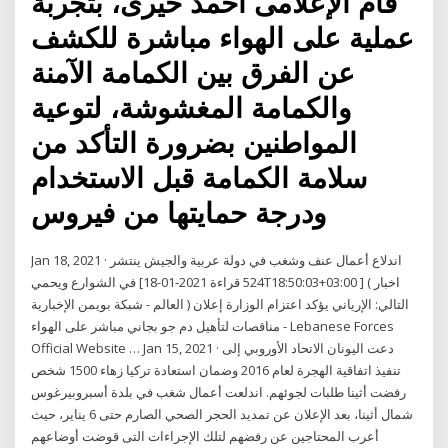
قام الإعلامى أحمد خيرى، بتجربة
عملية على الهواء مباشرة للكشف
عن الفرق بين الكمامة الآمنة
والكمامة المغشوشة، لتوعية
المواطنين بضرورة التأكد من
سلامة الكمامة قبل الاستخدام
ودرجة حمايتها من فيروس
Jan 18, 2021 · اندلاع أعمال عنف وشغب في دولة عربية والجيش ينتشر
في الشوارع ويحمي [524 قراءة 2021-01-18T18:50:03+03:00 ] ( اخبار
العالم - شبكة بويمن الإخبارية ) التالي: الإرياني يؤكد اعتزام الوزارة إعلان
مناقصات لتأهيل دم جو بجاني مباشر على الهواء - Lebanese Forces
Official Website … Jan 15, 2021 · دعت اليونان الاتحاد الأوروبي إلى
تنفيذ اتفاقية الهجرة لعام 2016 وضمان استعادة تركيا زهاء 1500 شخص
رفضت أثينا طلبات لجوئهم. اندلعت أعمال شغب في بلدة أسبروبيرغوس
شمال أثينا، بعد الإعلان عن تمديد الحجر الصحي الصارم حتى 6 يناير، حيث
أعرب المحتاجين عن رفضهم لتلك الإجراءات التى قوضت أوضاعهم