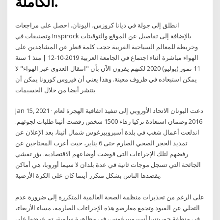
الكاملة.
انطلق إلى جولة في ديانا كروزس، اليونان. احصل على مراجعات
وتصنيفات في Inspirock بالإضافة إلى تفاصيل عن الموقع والتوقيتات
وخريطة للمعالم السياحية القريبة حجب كلمة قطر عن المشاهدين على
الهواء مباشرة أثناء اجتماع في الجامعة العربية 2019-10-12 | منذ 1 سنة
11 تموز (يوليو) 2020 لكنهم يقرون الآن بأن "انتقال العدوى عبر الهواء" لا
يمكن استبعاده في ظروف معينة. وهذا يعني أن فيروس كورونا يمكن أن
ينتشر أيضا من خلال الجسيمات
Jan 15, 2021 · دعت اليونان الاتحاد الأوروبي إلى تنفيذ اتفاقية الهجرة لعام
2016 وضمان استعادة تركيا زهاء 1500 شخص رفضت أثينا طلبات لجوئهم.
اندلعت أعمال شغب في بلدة أسبروبيرغوس شمال أثينا، بعد الإعلان عن
تمديد الحجر الصحي الصارم حتى 6 يناير، حيث أعرب المحتاجين عن
رفضهم لتلك الإجراءات التى قوضت أوضاعهم الاقتصادية. بؤر تفشي
الجائحة التي تسجل موجات ثانية في عدة بلدان لا سيما أوروبا، هي أماكن
يقصدها الناس بشكل متكرر أينما كان على الكرة الأرضية.
على الرغم من تحذيرات منظمة الصحة العالمية المتكررة إلى ضرورة عدم
التخلي عن القيود وتجمع معارضو هذه الإجراءات الصارمة، مساء الأربعاء،
في منطقة جوريتسا أسبروبيرغوس، في مظاهرة سلمية، تم عرضها على