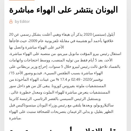
اليونان ينتشر على الهواء مباشرة
by
Editor
20 أيلول (سبتمبر) 2020 يذكر أن هيفاء وهبي أعلنت بشكل رسمي عن
علاقتها بأحمد أبو هشيمة في مقابلة تلفزيونية عام 2009، حيث فاجأها
الأخير على الهواء مباشرة واتصل بها
استقال رئيس بيرو المؤقت مانويل ميرينو، من منصبه على الهواء مباشرة،
الأحد، بعد 5 أيام فقط من توليه المنصب، ووسط احتجاجات واتهامات
بالفساد تلاحق ثالث رئيس لبيرو خلال 5 سنوات. إحراج وزير بريطاني على
الهواء مباشرة بسبب الطقس السييء.. فيديو وصور الأحد 15/
نوفمبر/2020 - 02:49 م 17.4 % من عينات الهواء المأخوذة من
المستشفيات ملوثة بفيروس كورونا. يبقى كل من هو داخل سور
المستشفيات يتعرض مباشرة للهواء الملوث ومعدل خطورة عالى .
ويستقبل الرئيس السيسي بالقصر الرئاسي، الرئيسة كاترينا
ساكيلاروبولو، وبعدها يلتقي مع رئيس وزراء اليونان ميتسوتاكيس قبل
الظهر بقليل، و يدلي الزعيمان بتصريحات للصحافة ستبث على الهواء
مباشرة.